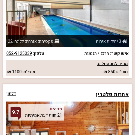
3 יחידות אירוח
מקסימום אורחים ללינה: 22
איש קשר:
מרכז / הזמנות
טלפון:
052-9125039
מחיר לזוג החל מ:
סופ״ש
850
אמצ״ש
1100
אחוזת פלטרין
דלתון
מדהים
9.7
21 חוות דעת אמיתיות