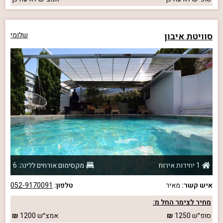
סוויטת איבון
שלומי
1 יחידות אירוח
מקסימום אורחים ללינה: 6
איש קשר:
מאיר
טלפון:
052-9170091
מחיר לצימר החל מ:
סופ״ש
1250
אמצ״ש
1200