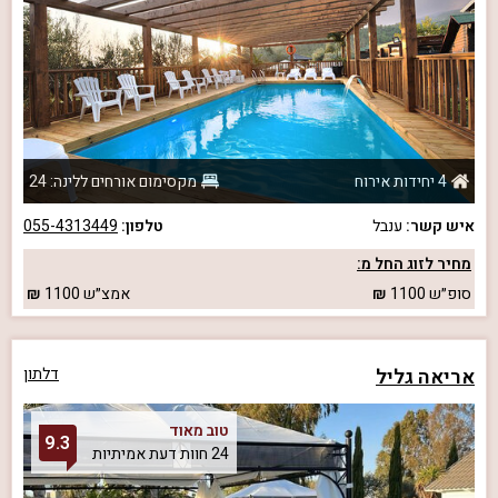
4 יחידות אירוח
מקסימום אורחים ללינה: 24
איש קשר:
ענבל
טלפון:
055-4313449
מחיר לזוג החל מ:
סופ״ש
1100
אמצ״ש
1100
אריאה גליל
דלתון
טוב מאוד
9.3
24 חוות דעת אמיתיות