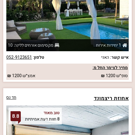
1 יחידות אירוח
מקסימום אורחים ללינה: 10
איש קשר:
האני
טלפון:
052-9123651
מחיר לצימר החל מ:
סופ״ש
1200
אמצ״ש
1200
אחוזת ריצמונד
חד נס
טוב מאוד
8.8
8 חוות דעת אמיתיות