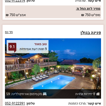
איש קשר:
שלומית
טלפון:
052-9122314
מחיר לזוג החל מ:
סופ״ש
750
אמצ״ש
750
פנינה בגולן
חד נס
טוב מאוד
9.1
9 חוות דעת אמיתיות
8 יחידות אירוח
מקסימום אורחים ללינה: 59
איש קשר:
מרכז הזמנות
טלפון:
052-9122391