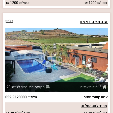
סופ״ש
1200
אמצ״ש
1200
אוטופיה בצפון
דלתון
5 יחידות אירוח
מקסימום אורחים ללינה: 20
איש קשר:
ספיר
טלפון:
052-9128080
מחיר לזוג החל מ:
סופ״ש
לא עודכן
אמצ״ש
לא עודכן