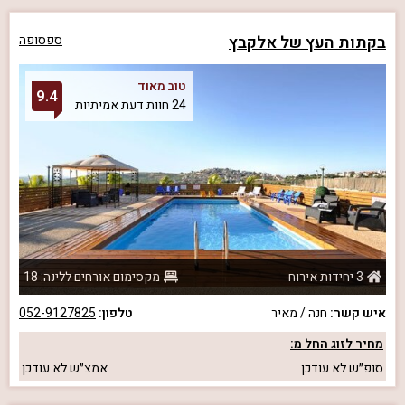
בקתות העץ של אלקבץ
ספסופה
טוב מאוד
9.4
24 חוות דעת אמיתיות
3 יחידות אירוח
מקסימום אורחים ללינה: 18
איש קשר:
חנה / מאיר
טלפון:
052-9127825
מחיר לזוג החל מ:
סופ״ש
לא עודכן
אמצ״ש
לא עודכן