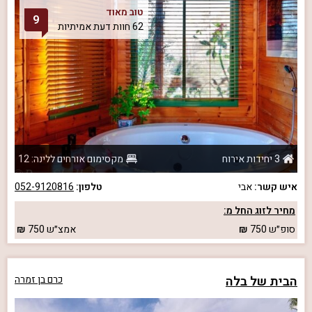
טוב מאוד
9
62 חוות דעת אמיתיות
3 יחידות אירוח
מקסימום אורחים ללינה: 12
איש קשר:
אבי
טלפון:
052-9120816
מחיר לזוג החל מ:
סופ״ש
750
אמצ״ש
750
הבית של בלה
כרם בן זמרה