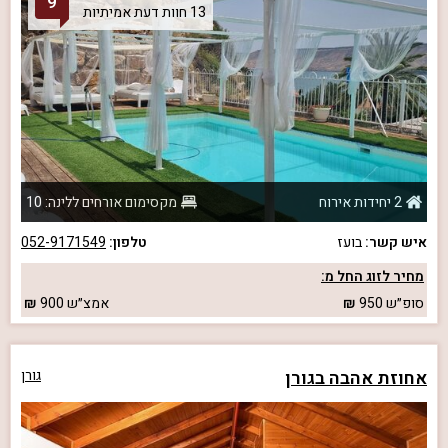
9
13 חוות דעת אמיתיות
2 יחידות אירוח
מקסימום אורחים ללינה: 10
איש קשר:
בועז
טלפון:
052-9171549
מחיר לזוג החל מ:
סופ״ש
950
אמצ״ש
900
אחוזת אהבה בגורן
גורן