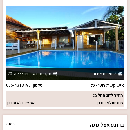
5 יחידות אירוח
מקסימום אורחים ללינה: 20
איש קשר:
רועי / טל
טלפון:
055-4313197
מחיר לזוג החל מ:
סופ״ש
לא עודכן
אמצ״ש
לא עודכן
ברוגע אצל נוגה
רמות