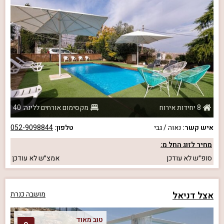
8 יחידות אירוח
מקסימום אורחים ללינה: 40
איש קשר:
נאוה / גבי
טלפון:
052-9098844
מחיר לזוג החל מ:
סופ״ש
לא עודכן
אמצ״ש
לא עודכן
אצל דניאל
מושבה כנרת
טוב מאוד