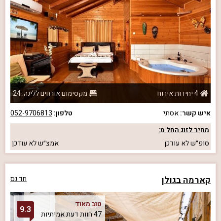
4 יחידות אירוח
מקסימום אורחים ללינה: 24
איש קשר:
אסתי
טלפון:
052-9706813
מחיר לזוג החל מ:
סופ״ש
לא עודכן
אמצ״ש
לא עודכן
קארמה בגולן
חד נס
טוב מאוד
9.3
47 חוות דעת אמיתיות