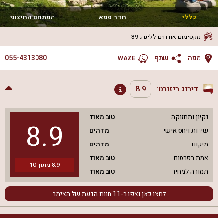
כללי
חדר ספא
המתחם החיצוני
מקסימום אורחים ללינה
:
39
055-4313080
מפה
שתף
WAZE
דירוג ריזורט:
8.9
נקיון ותחזוקה
טוב מאוד
8.9
שירות ויחס אישי
מדהים
מיקום
מדהים
אמת בפרסום
טוב מאוד
8.9
מתוך
10
תמורה למחיר
טוב מאוד
לחצו כאן וצפו ב-
11
חוות הדעת של הצימר