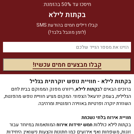
חיסכו עד 50% בהזמנת:
בקתות לילא
קבלו דילים חמים בהודעת SMS
(לזמן מוגבל בלבד!)
בקתות לילא - חוויית נופש יוקרתית בגליל
ברוכים הבאים ל
בקתות לילא
, ריזורט מפנק הממוקם בבית לחם
הגלילית, בעמק יזרעאל הצפוני. המקום מציע חוויית נופש מהפנטת,
השוזרת יוקרה ופרטיות באווירה רומנטית ומרהיבה.
חוויית אירוח בלתי נשכחת
בקתות לילא כוללות
חמש יחידות אירוח
המותאמות במיוחד עבור
זוגות, משפחות ואף אירועים כמו חתונות והצעות נישואין. היחידות