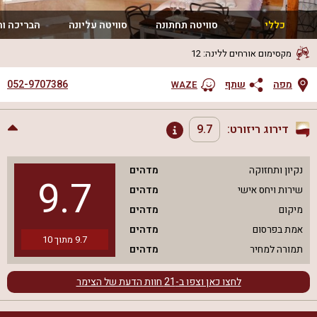
כללי
סוויטה תחתונה
סוויטה עליונה
הבריכה ו
מקסימום אורחים ללינה
:
12
052-9707386
מפה
שתף
WAZE
דירוג ריזורט:
9.7
נקיון ותחזוקה
מדהים
9.7
שירות ויחס אישי
מדהים
מיקום
מדהים
אמת בפרסום
מדהים
9.7
מתוך
10
תמורה למחיר
מדהים
לחצו כאן וצפו ב-
21
חוות הדעת של הצימר