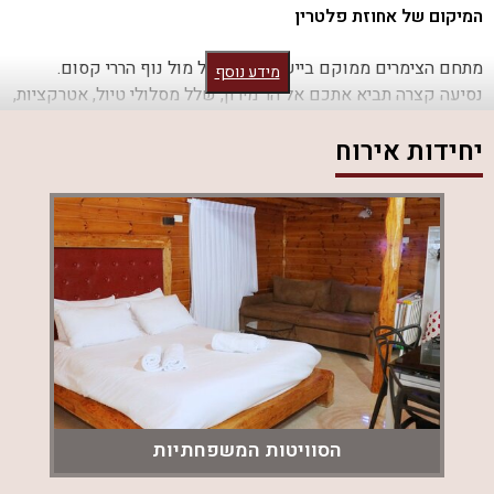
המיקום של אחוזת פלטרין
מתחם הצימרים ממוקם ביישוב דלתון אל מול נוף הררי קסום.
מידע נוסף
נסיעה קצרה תביא אתכם אל הר מירון, שלל מסלולי טיול, אטרקציות,
מסעדות גליליות מהטובות בארץ, סדנאות, פעילויות לילדים, רכיבת
יחידות אירוח
סוסים, נחלים. המושבה ראש פינה נגישה במרחק של 20 דקות
נסיעה. אוהבים יין? יש באזור יקבים מעולים עם סיורי יין וטעימות.
מה מחכה לכם בצימרים?
כל אחת משתי בקתות העץ מעוצבת ומאובזרת בקפידה בסגנון
רומנטי, מודרני ויוקרתי. השימוש בעץ מלא יוצר אווירה כפרית נינוחה.
בכל אחד מהצימרים מיטה זוגית נוחה, אמבט ספא זוגי, פינת ישיבה,
מסך שטוח, מטבחון להכנת ארוחות קלות ויציאה אל חצר נופש
מטופחת עם בריכה מחוממת ומקורה בעונה, פינות ישיבה, עמדת
מנגל, שולחן פינג פונג, ערסל ונוף גלילי משגע.
הסוויטות המשפחתיות
חשוב לדעת