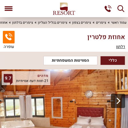
עמוד ראשי
צימרים
צימרים בצפון
צימרים בגליל העליון
צימרים בדלתון
אחוזת
אחוזת פלטרין
דלתון
עופרה
כללי
הסוויטות המשפחתיות
מדהים
9.7
21 חוות דעת אמיתיות