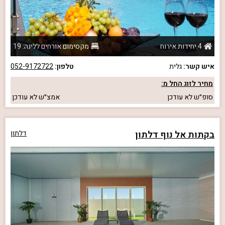
4 יחידות אירוח
מקסימום אורחים ללינה: 19
איש קשר:
גלית
טלפון:
052-9172722
מחיר לזוג החל מ:
סופ״ש
לא עודכן
אמצ״ש
לא עודכן
בקתות אל נוף דלתון
דלתון