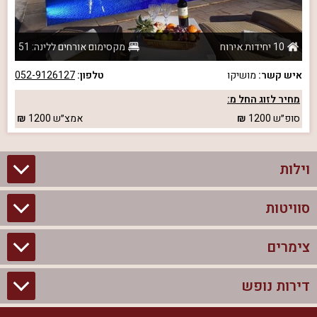
10 יחידות אירוח
מקסימום אורחים ללינה: 51
איש קשר:
מושיקו
טלפון:
052-9126127
מחיר לזוג החל מ:
סופ״ש
1200
אמצ״ש
1200
וילות
סוויטות
וילות בצפון
וילות להשכרה
צימרים
סוויטות בצפון
וילות למשפחות
צימרים לזוגות עם בריכה פרטית
דירות נופש
צימרים בצפון
וילות למסיבת רווקים
סוויטות לזוגות