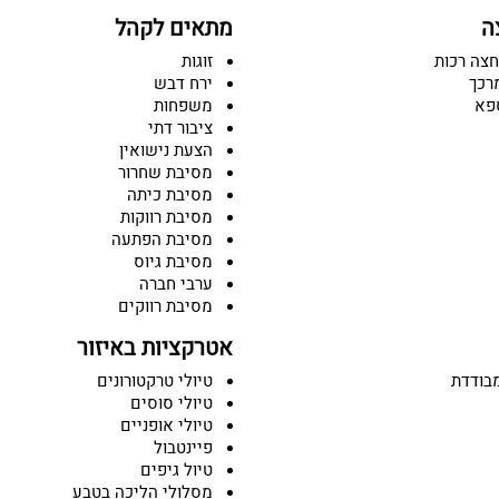
ה
מתאים לקהל
חצה רכות
זוגות
רכך
ירח דבש
פא
משפחות
ציבור דתי
הצעת נישואין
מסיבת שחרור
מסיבת כיתה
מסיבת רווקות
מסיבת הפתעה
מסיבת גיוס
ערבי חברה
מסיבת רווקים
אטרקציות באיזור
בודדת
טיולי טרקטורונים
טיולי סוסים
טיולי אופניים
פיינטבול
טיול גיפים
מסלולי הליכה בטבע