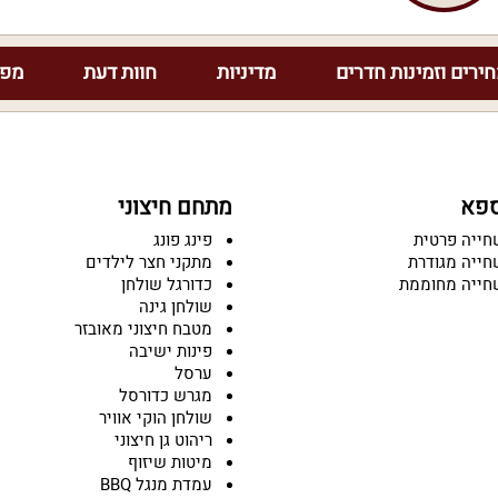
ירים וזמינות חדרים
מדיניות
חוות דעת
מפת
ספא
מתחם חיצוני
חייה פרטית
פינג פונג
חייה מגודרת
מתקני חצר לילדים
חייה מחוממת
כדורגל שולחן
שולחן גינה
מטבח חיצוני מאובזר
פינות ישיבה
ערסל
מגרש כדורסל
שולחן הוקי אוויר
ריהוט גן חיצוני
מיטות שיזוף
עמדת מנגל BBQ