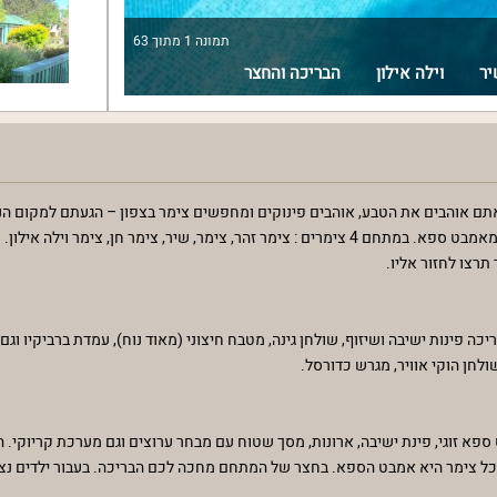
תמונה
1
מתוך
63
יר
וילה אילון
הבריכה והחצר
 אתם אוהבים את הטבע, אוהבים פינוקים ומחפשים צימר בצפון – הגעתם למקום הנ
מדשאות וצמחייה, יש בריכה מגודרת ומחוממת בעונה ובכל צימר תיהנו גם מאמבט ספא. במתחם 4 צימרים : צימר זהר, צימר, שיר, 
רצו לחזור אליו.
 פינות ישיבה ושיזוף, שולחן גינה, מטבח חיצוני (מאוד נוח), עמדת ברביקיו וגם
ולחן הוקי אוויר, מגרש כדורסל.
 ספא זוגי, פינת ישיבה, ארונות, מסך שטוח עם מבחר ערוצים וגם מערכת קריוקי.
ציה המרכזית בכל צימר היא אמבט הספא. בחצר של המתחם מחכה לכם הבריכה. בעבור ילדים