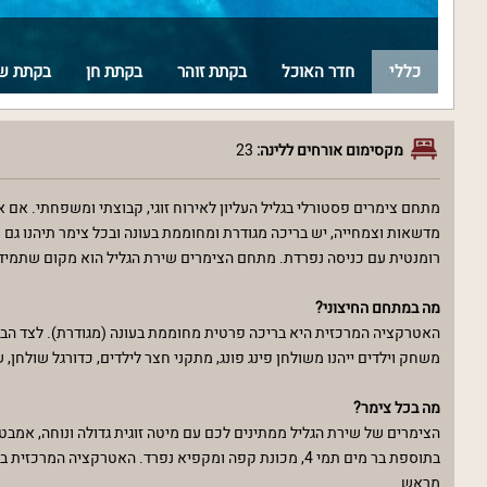
כללי
חדר האוכל
בקתת זוהר
בקתת חן
בקתת ש
מקסימום אורחים ללינה:
23
מתחם צימרים פסטורלי בגליל העליון לאירוח זוגי, קבוצתי ומשפחתי. אם
רומנטית עם כניסה נפרדת. מתחם הצימרים שירת הגליל הוא מקום שתמיד ת
מה במתחם החיצוני?
האטרקציה המרכזית היא בריכה פרטית מחוממת בעונה (מגודרת). לצד הבריכה
משחק וילדים ייהנו משולחן פינג פונג, מתקני חצר לילדים, כדורגל שולחן, ש
מה בכל צימר?
הצימרים של שירת הגליל ממתינים לכם עם מיטה זוגית גדולה ונוחה, אמבט
בתוספת בר מים תמי 4, מכונת קפה ומקפיא נפרד. האטרק
מראש.