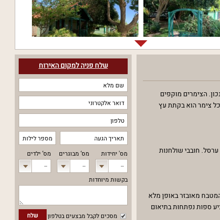
שלח פניה למקום האירוח
כון. הצימרים מוקפים
צימר חן, צימר וילה אילון. כל צימר הוא בקתת עץ
 ערסל. חובבי שולחנות
מס' יחידות
מס‘ מבוגרים
מס‘ ילדים
--
--
--
בקשות מיוחדות
 המטבח מאובזר באופן מלא
 נציע ספות נפתחות בתיאום
שלח
מסכים לקבל מבצעים בטלפון