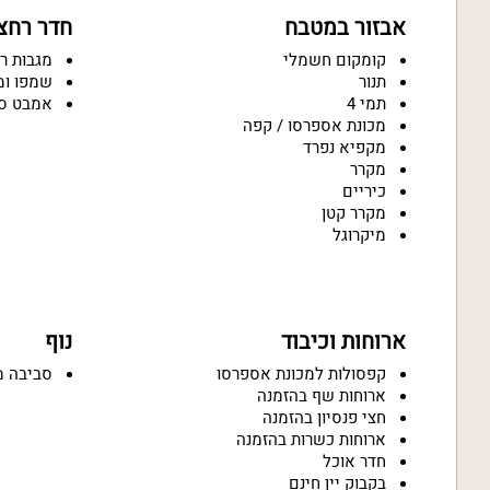
אבזור במטבח
חדר רחצ
קומקום חשמלי
מגבות ר
תנור
שמפו ומ
תמי 4
אמבט ס
מכונת אספרסו / קפה
מקפיא נפרד
מקרר
כיריים
מקרר קטן
מיקרוגל
ארוחות וכיבוד
נוף
קפסולות למכונת אספרסו
סביבה מ
ארוחות שף בהזמנה
חצי פנסיון בהזמנה
ארוחות כשרות בהזמנה
חדר אוכל
בקבוק יין חינם