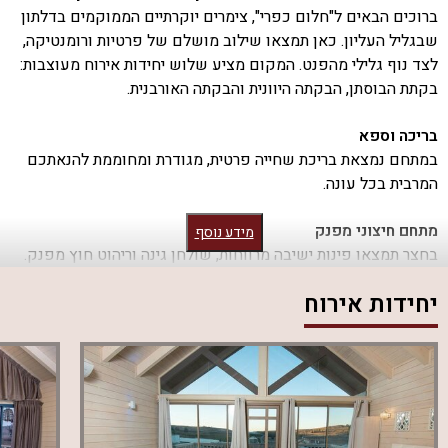
ברוכים הבאים ל"חלום כפרי", צימרים יוקרתיים הממוקמים בדלתון
שבגליל העליון. כאן תמצאו שילוב מושלם של פרטיות ורומנטיקה,
לצד נוף גלילי מהפנט. המקום מציע שלוש יחידות אירוח מעוצבות:
בקתת הבוסתן, הבקתה היוונית והבקתה האורבנית.
בריכה וספא
במתחם נמצאת בריכת שחייה פרטית, מגודרת ומחוממת להנאתכם
המרבית בכל עונה.
מתחם חיצוני מפנק
מידע נוסף
בחצר תמצאו פינות ישיבה מרווחות, שולחן גינה וריהוט חוץ מפנק.
בנוסף, ישנה עמדת מנגל BBQ לשימושכם (לא בשבת), שולחן פינג
יחידות אירוח
פונג ומיטות שיזוף לרגעי רגיעה מושלמים.
אבזור יוקרתי
כל יחידה מאובזרת במסך LCD, מערכת סטריאו, שולחן אוכל
וארונות אחסון מרווחים. המטבחים המודרניים כוללים מכונת
אספרסו עם קפסולות, תמי 4 ומכשירי חשמל נוספים לנוחות
מושלמת.