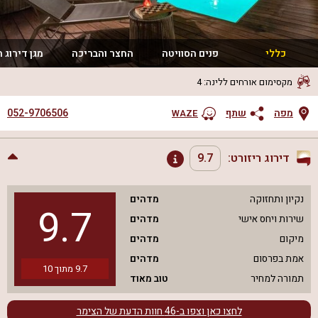
כללי
פנים הסוויטה
החצר והבריכה
מגן דירוג 
מקסימום אורחים ללינה
:
4
052-9706506
מפה
שתף
WAZE
דירוג ריזורט:
9.7
נקיון ותחזוקה
מדהים
9.7
שירות ויחס אישי
מדהים
מיקום
מדהים
אמת בפרסום
מדהים
9.7
מתוך
10
תמורה למחיר
טוב מאוד
לחצו כאן וצפו ב-
46
חוות הדעת של הצימר