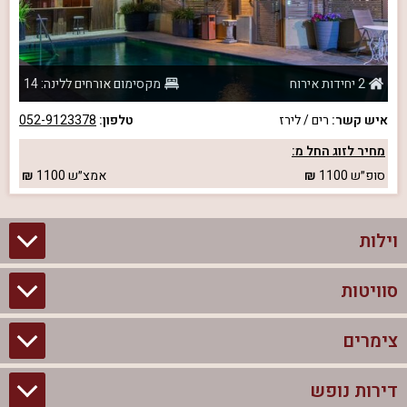
2 יחידות אירוח
מקסימום אורחים ללינה: 14
איש קשר:
רים / לירז
טלפון:
052-9123378
מחיר לזוג החל מ:
סופ״ש
1100
אמצ״ש
1100
וילות
סוויטות
וילות בצפון
וילות להשכרה
צימרים
סוויטות בצפון
וילות למשפחות
צימרים לזוגות עם בריכה פרטית
דירות נופש
צימרים בצפון