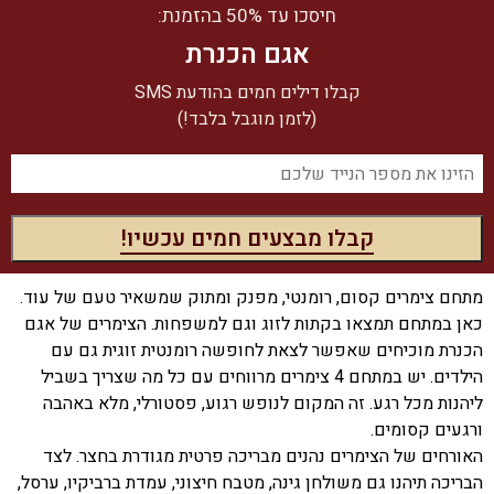
חיסכו עד 50% בהזמנת:
אגם הכנרת
קבלו דילים חמים בהודעת SMS
(לזמן מוגבל בלבד!)
מתחם צימרים קסום, רומנטי, מפנק ומתוק שמשאיר טעם של עוד.
כאן במתחם תמצאו בקתות לזוג וגם למשפחות. הצימרים של אגם
הכנרת מוכיחים שאפשר לצאת לחופשה רומנטית זוגית גם עם
הילדים. יש במתחם 4 צימרים מרווחים עם כל מה שצריך בשביל
ליהנות מכל רגע. זה המקום לנופש רגוע, פסטורלי, מלא באהבה
ורגעים קסומים.
האורחים של הצימרים נהנים מבריכה פרטית מגודרת בחצר. לצד
הבריכה תיהנו גם משולחן גינה, מטבח חיצוני, עמדת ברביקיו, ערסל,