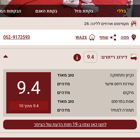
כללי
בקתת מזל
בקתת האגם
הבקתות המ
מקסימום אורחים ללינה
:
26
052-9172593
מפה
שתף
WAZE
דירוג ריזורט:
9.4
נקיון ותחזוקה
טוב מאוד
9.4
שירות ויחס אישי
מדהים
מיקום
מדהים
אמת בפרסום
טוב מאוד
9.4
מתוך
10
תמורה למחיר
מדהים
לחצו כאן וצפו ב-
19
חוות הדעת של הצימר