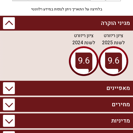
בלחיצה על התאריך ניתן לצפות במידע רלוונטי
מגיני הוקרה
ציון ריזורט
ציון ריזורט
לשנת
2025
לשנת
2024
מאפיינים
מחירים
מידע כללי
בריכה וספא
4 יחידות אירוח
בריכת שחייה פרטית
מדיניות
בקתות זוגיות
בקתות משפחתיות
מקסימום אורחים ללינה:
בריכת שחייה מגודרת
26
בריכת טבילה