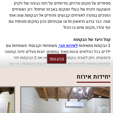
מספרים על מקום מדהים, מדווחים על רמה גבוהה של ניקיון
והשקעה ניכרת של בעלי המקום באבזור וטיפול. רוב האורחים
הופכים במהרה לאורחים קבועים וחוזרים אל הבקתות שנה אחר
שנה. כבר ברגע הראשון תדעו שבחרתם נכון במקום מטופח עם
נוף נהדר, מקום שיש בו הכול.
קהל היעד של הבקתות
2 הבקתות מתאימות
לאירוח זוגי
, משפחתי וקבוצתי. משפחות עם
ילדים בכל הגילאים נהנות מאוד במתחם. זוגות מגלים פינה קסומה
ורומנטית. ניתן לשכור בקתה אחת בלבד או את 2 הבקתות יחד.
מידע נוסף
המתחם מתאים לחגיגת יום הולדת סולידית עם המשפחה או עם
חברים. החצר שמקיפה את הבקתות גדולה ומאובזרת בכל הדרוש.
יחידות אירוח
מה יש בכל בקתה
?
לינה בחדר שינה זוגי עם מיטה זוגית נוחה, מצעים איכותיים וכלי
מיטה רכים. להשלמת האירוח תמצאו בכל בקתה גם סלון, חדר
רחצה, מטבח מאובזר ופינת אוכל. אחת הבקתות מציעה לינה ילדים
בקומת גלריה. בבקתה השנייה הילדים לנים בחדר שינה נפרד
משלהם. ג'קוזי ספא מפנק תמצאו בכל בקתה וכך גם מיזוג אוויר,