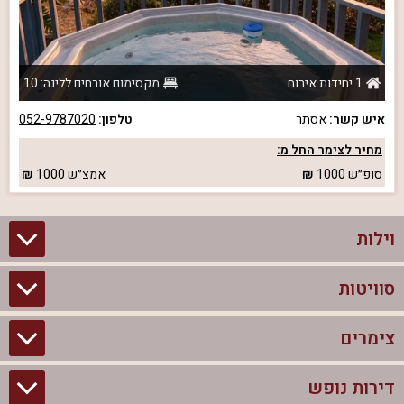
1 יחידות אירוח
מקסימום אורחים ללינה: 10
איש קשר:
אסתר
טלפון:
052-9787020
מחיר לצימר החל מ:
סופ״ש
1000
אמצ״ש
1000
וילות
סוויטות
וילות בצפון
וילות להשכרה
צימרים
סוויטות בצפון
וילות למשפחות
צימרים לזוגות עם בריכה פרטית
דירות נופש
צימרים בצפון