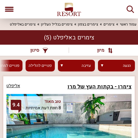
עמוד ראשי
צימרים
צימרים בצפון
צימרים בגליל העליון
צימרים באליפלט
צימרים באליפלט
(5)
מיון
סינון
הגעה
עזיבה
פנויים
להלילה
פנויים
למחר
צימרו - בקתות העץ של מרו
אליפלט
טוב מאוד
9.4
8 חוות דעת אמיתיות