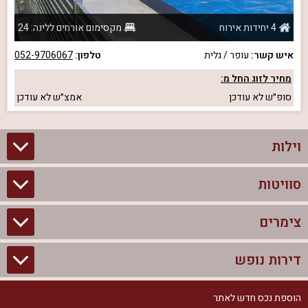
4 יחידות אירוח
מקסימום אורחים ללינה: 24
איש קשר:
עופר / גלית
טלפון:
052-9706067
מחיר לזוג החל מ:
סופ״ש
לא עודכן
אמצ״ש
לא עודכן
וילות
סוויטות
וילות בצפון
וילות להשכרה
צימרים
סוויטות בצפון
וילות למשפחות
צימרים לזוגות עם בריכה פרטית
דירות נופש
צימרים בצפון
וילות למסיבת רווקים
סוויטות לזוגות
צימרים לזוגות
הוספת נכס חדש לאתר
דירות נופש בצפון