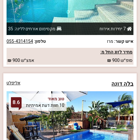
7 יחידות אירוח
מקסימום אורחים ללינה: 35
איש קשר:
מרו
טלפון:
055-4314154
מחיר לזוג החל מ:
סופ״ש
900
אמצ״ש
900
בלה דונה
אליפלט
טוב מאוד
8.6
10 חוות דעת אמיתיות