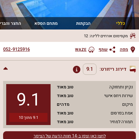
כללי
הבקתות
מתחם הספא
החצר והברי
מקסימום אורחים ללינה
:
12
052-9125916
מפה
שתף
WAZE
דירוג ריזורט:
9.1
נקיון ותחזוקה
טוב מאוד
9.1
שירות ויחס אישי
טוב מאוד
מיקום
מדהים
אמת בפרסום
טוב מאוד
9.1
מתוך
10
תמורה למחיר
טוב מאוד
לחצו כאן וצפו ב-
14
חוות הדעת של הצימר