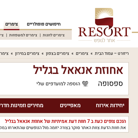
חיפושים פופולריים
צימרים
צימרים לזוגות
צימרים למשפחות
צימ
ריזורט – עמוד הבית
צימרים
צימרים בצפון
צימרים במירון
צימר
אחוזת אנאאל בגליל
ספסופה
הוספה למועדפים שלי
יחידות אירוח
מאפיינים
מחירים וזמינות חדרי
הנכם צופים כעת ב
7
חוות דעת אמיתיות של אחוזת אנאאל בגליל
את חוות הדעת צוות האתר סוקר בצורה יזומה מול הנופשים שהתארחו במקו