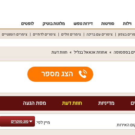
וילות
סוויטות
דירות נופש
מלונות בוטיק
לופטים
רים בצפון
צימרים עם בריכה
צימרים זולים
צימרים לדתיים
צימרים רומנטיים
ים בספסופה
אחוזת אנאאל בגליל
חוות דעת
הצג מספר
ם
מדיניות
חוות דעת
מפת הגעה
סוג סוקרים
מיין לפי:
ם האירוח.