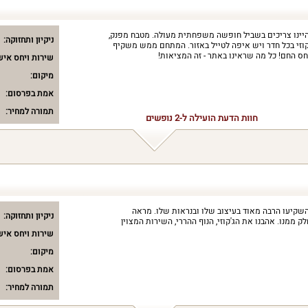
ינו צריכים בשביל חופשה משפחתית מעולה. מטבח מפנק,
ניקיון ותחזוקה:
זי בכל חדר ויש איפה לטייל באזור. המתחם ממש משקיף
חס החם! כל מה שראינו באתר - זה המציאות!
שירות ויחס איש
מיקום:
אמת בפרסום:
תמורה למחיר:
חוות הדעת הועילה ל-2 נופשים
שקיעו הרבה מאוד בעיצוב שלו ובנראות שלו. מראה
ניקיון ותחזוקה:
ק ממנו. אהבנו את הג'קוזי, הנוף ההררי, השירות המצוין
שירות ויחס איש
מיקום:
אמת בפרסום:
תמורה למחיר: