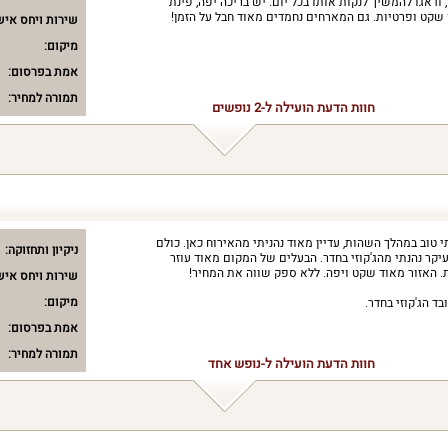
 ודאגו להמשיך לנקות אותו בכל יום. יש בריכה יפה, פינת
קט ופרטיות. גם המארחים נחמדים מאוד חבל על הזמן!
שירות ויחס איש
מיקום:
אמת בפרסום:
תמורה למחיר:
חוות הדעת הועילה ל-2 נופשים
טוב במהלך השהות, עדיין מאוד נהניתי מהאירוח כאן. כולם
ניקיון ותחזוקה:
יקר נהנתי מהג'קוזי בחדר. הבעלים של המקום מאוד עוזר
ת. האזור מאוד שקט ויפה. ללא ספק שווה את המחיר!
שירות ויחס איש
מיקום:
ד הג'קוזי בחדר.
אמת בפרסום:
תמורה למחיר:
חוות הדעת הועילה ל-נופש אחד