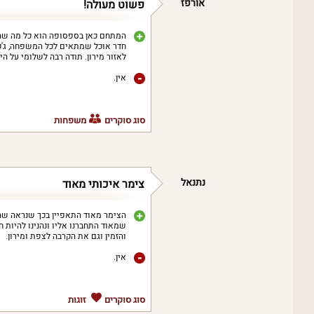
אורפז
פשוט מעולה!
המתחם כאן בספסופה הוא כל מה שהי
חדר אוכל שמתאים לכל המשפחה, ג'קו
לאזור מירון. תודה רבה לשלומי על הי
אין.
סוג סוקרים
משפחות
נתנאל
צימר איכותי מאוד
הצימר מאוד התאפיין בכך שנראה שה
שמאוד התחברנו אליו ונהנינו להיות חל
והזמין וגם את הקרבה לצפת ומירון.
אין.
סוג סוקרים
זוגות