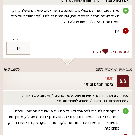
אמת בפרסום
:
מדהים
תמורה למחיר
:
מדהים
+
שירות טוב מאוד עם בעלים שמתנהגים מאוד יפה, שואלים שאלות, ורק
רוצים לעזור. החדר סבבה לגמרי, עם מיטה גדולה וג'קוזי מעולה עם מים
חמים תמיד. היה לנו ממש אחלה פה.
-
אין.
מועילה?
כן
סוג סוקרים:
זוגות
מועד האירוח -
אפריל 2026
16.04.2026
יונתן
8.8
צימר חמים וביתי
נקיון ותחזוקה
:
מדהים
שירות ויחס אישי
:
מדהים
מיקום
:
טוב מאוד
אמת בפרסום
:
טוב מאוד
תמורה למחיר
:
טוב מאוד
+
בעיקר היה לנו כיף להתארח כאן כי הרגשנו מן אווירה חמימה, נעימה
וביתית בכל רגע. המארח גם תרם להרגשה ונתן לנו יחס מעולה, מחויך ועם
הרגשה לבבית. יש בריכה מחוממת, ג'קוזי טוב ובעיקר שקט. חיפשנו בדיוק
מקום כזה.