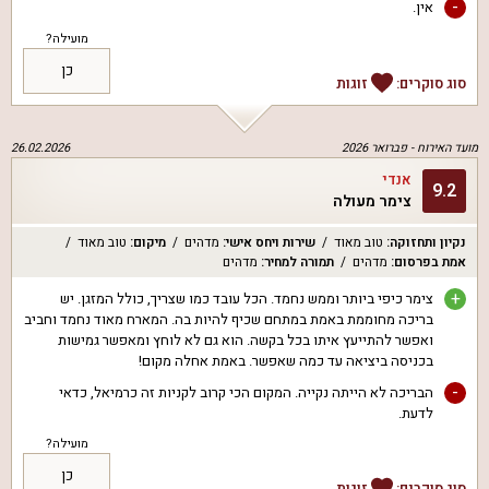
-
אין.
מועילה?
כן
סוג סוקרים:
זוגות
מועד האירוח -
פברואר 2026
26.02.2026
אנדי
9.2
צימר מעולה
נקיון ותחזוקה
:
טוב מאוד
שירות ויחס אישי
:
מדהים
מיקום
:
טוב מאוד
אמת בפרסום
:
מדהים
תמורה למחיר
:
מדהים
+
צימר כיפי ביותר וממש נחמד. הכל עובד כמו שצריך, כולל המזגן. יש
בריכה מחוממת באמת במתחם שכיף להיות בה. המארח מאוד נחמד וחביב
ואפשר להתייעץ איתו בכל בקשה. הוא גם לא לוחץ ומאפשר גמישות
בכניסה ביציאה עד כמה שאפשר. באמת אחלה מקום!
-
הבריכה לא הייתה נקייה. המקום הכי קרוב לקניות זה כרמיאל, כדאי
לדעת.
מועילה?
כן
סוג סוקרים:
זוגות