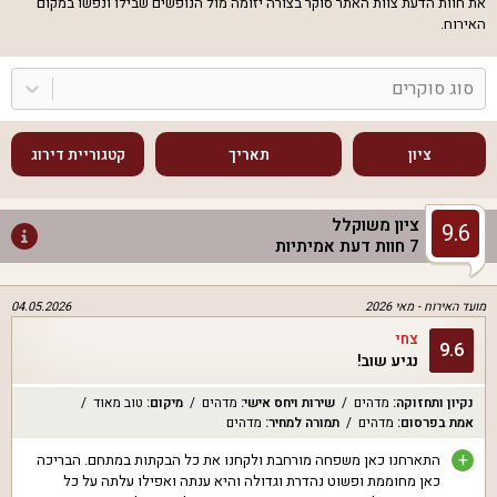
את חוות הדעת צוות האתר סוקר בצורה יזומה מול הנופשים שבילו ונפשו במקום
האירוח.
סוג סוקרים
ציון
תאריך
קטגוריית דירוג
ציון משוקלל
9.6
7
חוות דעת אמיתיות
מועד האירוח -
מאי 2026
04.05.2026
צחי
9.6
נגיע שוב!
נקיון ותחזוקה
:
מדהים
שירות ויחס אישי
:
מדהים
מיקום
:
טוב מאוד
אמת בפרסום
:
מדהים
תמורה למחיר
:
מדהים
+
התארחנו כאן משפחה מורחבת ולקחנו את כל הבקתות במתחם. הבריכה
כאן מחוממת ופשוט נהדרת וגדולה והיא ענתה ואפילו עלתה על כל