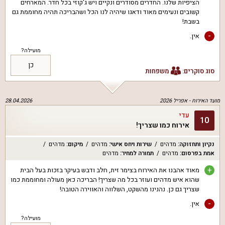
הציפיות שלנו. החדרים מסודרים ונקיים ויש ג'קוזי בכל חדר. המארחים
קשובים ונעימים מאוד ודאגו שיהיה לנו הכל ושהבריכה תהיה מחוממת גם
בשבת!
-
אין.
מועילה?
כן
סוג סוקרים:
משפחות
מועד האירוח -
אפריל 2026
28.04.2026
עדי
10
אירוח כמו שצריך!
נקיון ותחזוקה
:
מדהים
שירות ויחס אישי
:
מדהים
מיקום
:
מדהים
אמת בפרסום
:
מדהים
תמורה למחיר
:
מדהים
+
מאוד אהבנו את האירוח בצימר זית, חלב ודבש בעיקר בזכות בעל הבית
שהוא איש מדהים ועוזר בכל מה שצריך! הבריכה כאן מעולה ומחוממת כמו
שצריך גם כן. נהנינו מהשקט, השלווה והאווירה הטובה!
-
אין.
מועילה?