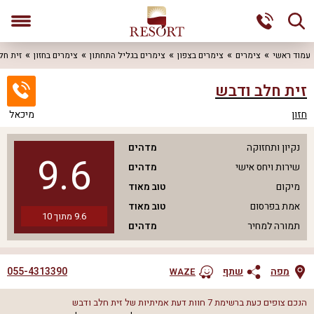
עמוד ראשי
צימרים
צימרים בצפון
צימרים בגליל התחתון
צימרים בחזון
זית חל
זית חלב ודבש
חזון
מיכאל
נקיון ותחזוקה
מדהים
9.6
שירות ויחס אישי
מדהים
מיקום
טוב מאוד
אמת בפרסום
טוב מאוד
9.6
מתוך
10
תמורה למחיר
מדהים
055-4313390
מפה
שתף
WAZE
הנכם צופים כעת ברשימת
7
חוות דעת אמיתיות של
זית חלב ודבש