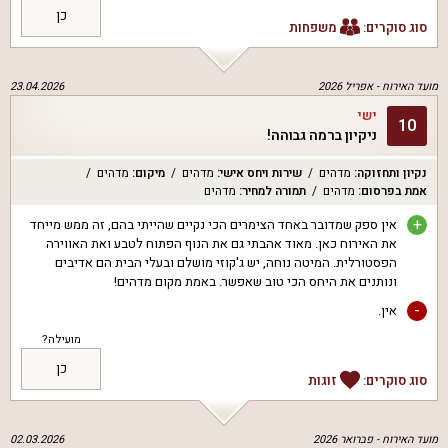
כן
סוג סוקרים:
משפחות
מועד האירוח -
אפריל 2026
23.04.2026
ישי
10
ניקיון ברמה גבוהה!
נקיון ותחזוקה
:
מדהים
שירות ויחס אישי
:
מדהים
מיקום
:
מדהים
אמת בפרסום
:
מדהים
תמורה למחיר
:
מדהים
+
אין ספק שמדובר באחד הצימרים הכי נקיים שהייתי בהם, זה ממש מייחד
את האירוח כאן. מאוד אהבתי גם את הנוף הפתוח לטבע ואת האווירה
הפסטורלית. המיטה נוחה, יש ג'קוזי מושלם ובעלי הבית הם אדיבים
ונותנים את היחס הכי טוב שאפשר. באמת מקום מדהים!
-
אין.
מועילה?
כן
סוג סוקרים:
זוגות
מועד האירוח -
פברואר 2026
02.03.2026