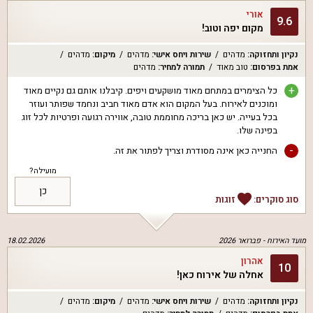
אורי
9.6
מקום יפה וטוב!
נקיון ותחזוקה
:
מדהים
שירות ויחס אישי
:
מדהים
מיקום
:
מדהים
אמת בפרסום
:
טוב מאוד
תמורה למחיר
:
מדהים
+
כל הצימרים במתחם מאוד מושקעים ויפים. קיבלנו אותם גם נקיים מאוד
ומוכנים לאירוח. בעל המקום הוא אדם מאוד חביב ונחמד שפותר ועוזר
בכל בעייה. יש כאן בריכה מחוממת טובה, אווירה רגועה ופרטיות לכל זוג
בפינה שלו.
-
החנייה כאן אינה מסודרת וצריך לפתור את זה.
מועילה?
כן
סוג סוקרים:
זוגות
מועד האירוח -
פברואר 2026
18.02.2026
אהרון
10
אחלה של אירוח כאן!
נקיון ותחזוקה
:
מדהים
שירות ויחס אישי
:
מדהים
מיקום
:
מדהים