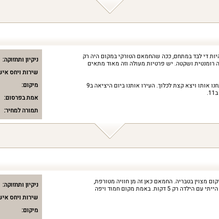
היות די לבד במתחם, ככה שהחמאם הטורקי במקום היה רק
ניקיון ותחזוקה:
ה רומנטית ושקטה. יש פרטיות מעולה וזה מאוד מתאים
שירות ויחס איש
מיקום:
הג'קוזי לא היה נקי, במיוחד כאשר פתחנו אותו ויצא קצת לכלוך. העירו אותנו ביום היציאה ב9
.
אמת בפרסום:
תמורה למחיר:
ום מצוין בטבריה. החמאם כאן זה מן חוויה מטורפת,
ניקיון ותחזוקה:
שלצערי לא יכולתי להיות בו הרבה כי הייתי עם הילדה רק 5 דקות. באמת מקום חמוד ויפה
שירות ויחס איש
מיקום: