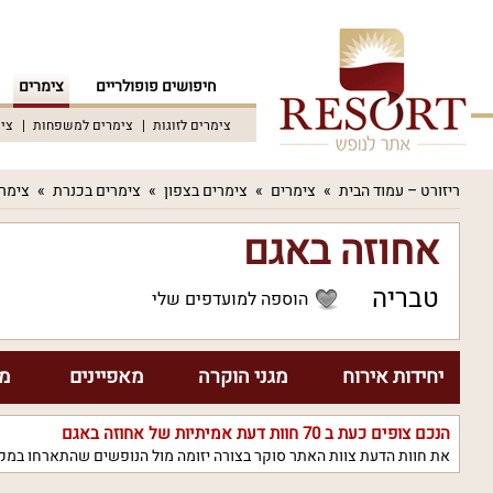
חיפושים פופולריים
צימרים
צימרים לזוגות
צימרים למשפחות
צימ
ריזורט – עמוד הבית
צימרים
צימרים בצפון
צימרים בכנרת
צימרי
אחוזה באגם
טבריה
הוספה למועדפים שלי
יחידות אירוח
מגני הוקרה
מאפיינים
מח
הנכם צופים כעת ב
70
חוות דעת אמיתיות של אחוזה באגם
את חוות הדעת צוות האתר סוקר בצורה יזומה מול הנופשים שהתארחו במקו