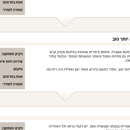
אמת בפרסום:
תמורה למחיר:
יותר טוב
 בפעם שעברה. מתחם צימרים שנמצא במיקום מצוין, קרוב
ניקיון ותחזוקה:
נו גם מפינת המנגל והאזור המשותף הנחמד. הג'קוזי בחדר
לה.
שירות ויחס איש
מיקום:
תר טוב. החדר הפעם הרגיש מאוד ישן ואפילו היה ריח כזה
אמת בפרסום:
תמורה למחיר:
שהיינו בבקתה שעשויה מעץ. יש ג'קוזי ברמה וכל האווירה
ניקיון ותחזוקה: