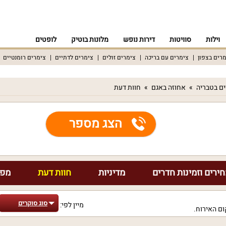
וילות
סוויטות
דירות נופש
מלונות בוטיק
לופטים
רים בצפון
צימרים עם בריכה
צימרים זולים
צימרים לדתיים
צימרים רומנטיים
ם בטבריה
אחוזה באגם
חוות דעת
הצג מספר
ירים וזמינות חדרים
מדיניות
חוות דעת
מפת
סוג סוקרים
מיין לפי:
ם האירוח.