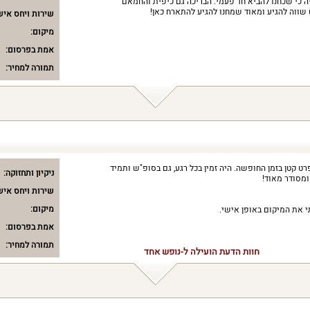
כי שכחנו להביא חד פעמי. הבריכה גם כיפית והחמאם
 שווה להגיע ומאוד שמחנו להגיע להתארח כאן!
שירות ויחס איש
מיקום:
אמת בפרסום:
תמורה למחיר:
 קטן בזמן החופשה. היה זמין בכל רגע, גם בסופ"ש ותמיד
ניקיון ותחזוקה:
ומסודר מאוד!
שירות ויחס איש
מיקום:
י את המיקום באופן אישי.
אמת בפרסום:
תמורה למחיר:
חוות הדעת הועילה ל-נופש אחד