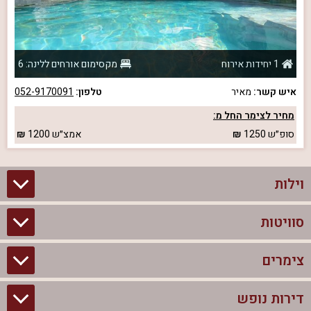
1 יחידות אירוח
מקסימום אורחים ללינה: 6
איש קשר:
מאיר
טלפון:
052-9170091
מחיר לצימר החל מ:
סופ״ש
1250
אמצ״ש
1200
וילות
סוויטות
וילות בצפון
וילות להשכרה
צימרים
סוויטות בצפון
וילות למשפחות
צימרים לזוגות עם בריכה פרטית
דירות נופש
צימרים בצפון