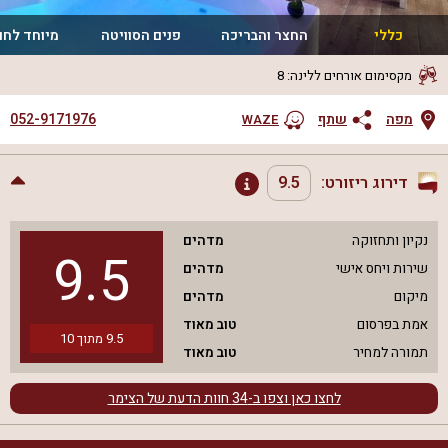
כללי
החצר והבריכה
פנים הסוויטה
מיוחד לחו
מקסימום אורחים ללינה
:
8
052-9171976
מפה
שתף
WAZE
דירוג ריזורט:
9.5
נקיון ותחזוקה
מדהים
9.5
שירות ויחס אישי
מדהים
מיקום
מדהים
אמת בפרסום
טוב מאוד
9.5
מתוך
10
תמורה למחיר
טוב מאוד
לחצו כאן וצפו ב-
34
חוות הדעת של הצימר