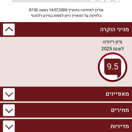
עודכן לאחרונה בתאריך 14.07.2026 בשעה 07:02
בלחיצה על התאריך ניתן לצפות במידע רלוונטי
מגיני הוקרה
ציון ריזורט
לשנת
2025
מאפיינים
מחירים
מידע כללי
בריכה וספא
1 יחידות אירוח
בריכת שחייה פרטית
מדיניות
סוויטת בוטיק רקפת
מקסימום אורחים ללינה:
בריכת שחייה מחוממת