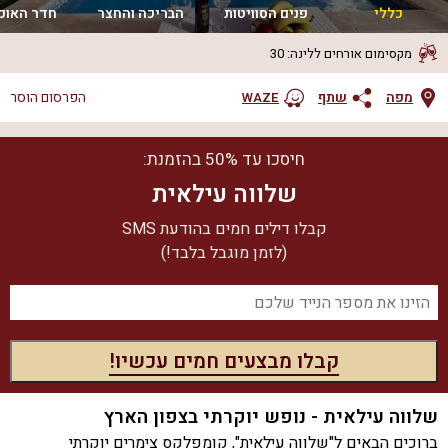
כללי
פנים הסוויטות
הבריכה והחצר
חדר האוכ
מקסימום אורחים ללינה
:
30
מפה
שתף
הפרסום הוסר
WAZE
חיסכו עד 50% בהזמנת:
שלווה עילאית
קבלו דילים חמים בהודעת SMS
(לזמן מוגבל בלבד!)
שלווה עילאית - נופש יוקרתי בצפון הארץ
ברוכים הבאים ל"שלווה עילאית", קומפלקס צימרים יוקרתי