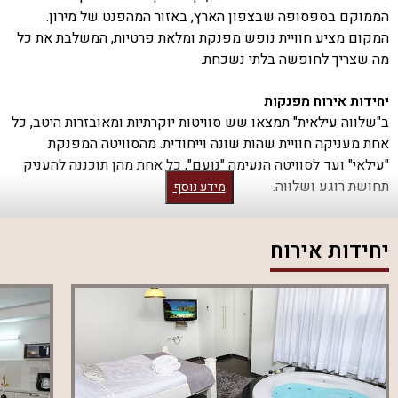
הממוקם בספסופה שבצפון הארץ, באזור המהפנט של מירון.
המקום מציע חוויית נופש מפנקת ומלאת פרטיות, המשלבת את כל
מה שצריך לחופשה בלתי נשכחת.
יחידות אירוח מפנקות
ב"שלווה עילאית" תמצאו שש סוויטות יוקרתיות ומאובזרות היטב, כל
אחת מעניקה חוויית שהות שונה וייחודית. מהסוויטה המפנקת
"עילאי" ועד לסוויטה הנעימה "נועם", כל אחת מהן תוכננה להעניק
תחושת רוגע ושלווה.
מידע נוסף
פינוק מול הנוף
יחידות אירוח
המתחם החיצוני מציע שפע של מתקנים להנאה מושלמת: בריכת
שחייה פרטית מגודרת, מקורה ומחוממת, ג'קוזי ספא, ופינות ישיבה
נוחות מול הנוף הפתוח. בנוסף, תוכלו להיעזר בעמדת מנגל BBQ
(לא בשבת) וליהנות מארוחה משפחתית או זוגית תחת כיפת השמיים.
אבזור יוקרתי
ביחידות האירוח תמצאו מסך LCD ומערכת סטריאו, לצד מטבח