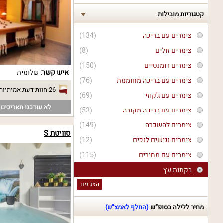
קטגוריות מובילות
צימרים עם בריכה
(134)
צימרים זולים
(8)
צימרים רומנטיים
(150)
איש קשר:
שלומית
צימרים עם בריכה מחוממת
(76)
26 חוות דעת אמיתיות
צימרים עם ג'קוזי
(69)
לא עודכנו תאריכים פ
צימרים עם בריכה מקורה
(53)
צימרים להשכרה
(149)
סוויטת S
צימרים נגישים לנכים
(12)
צימרים עם מחירים
(115)
בקתות עץ
הצג עוד
מחיר ללילה בסופ“ש
(החלף לאמצ“ש)