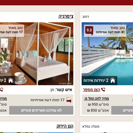
צימרגיה
רחוב
טוב מאוד
טוב מאוד
9.3
41 חוות דעת אמיתיות
17 חוות דעת אמיתיות
2 יחידות אירוח
2 יחידות אירוח
הצג מספר
איש קשר:
חן
מחיר לזוג החל מ:
מחיר 
17 חוות דעת אמיתיות
סופ"ש 950 ₪
סופ"ש 00
נויים
לא עודכנו תאריכים פנויים
אמצ"ש 850 ₪
אמצ"ש 00
הגן הירוק
מעלה גמלא