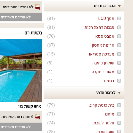
אבזור בחדרים
לא נמצאו חוות דעת
לא עודכנו תאריכים פ
מסך LCD
(
81
)
מגבות רחצה רכות
(
81
)
בקתות רם
אמבט ספא
(
70
)
ארונות אחסון
(
67
)
מערכת סטריאו
(
15
)
שולחן כתיבה
(
5
)
מאוורר תקרה
(
1
)
כספת
(
1
)
לציבור הדתי
בית כנסת קרוב
(
79
)
איש קשר:
בני
מיחם
(
71
)
6 חוות דעת אמיתיות
פלטה לשבת
(
74
)
לא עודכנו תאריכים פ
שעון שבת
(
25
)