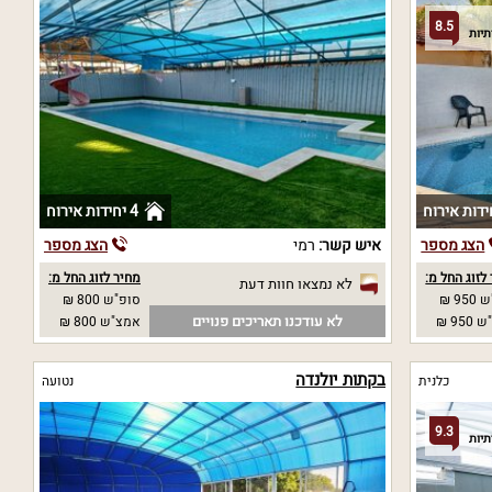
8.5
4 יחידות אירוח
הצג מספר
איש קשר:
רמי
הצג מספר
לזוג החל מ:
מחיר לזוג החל מ:
לא נמצאו חוות דעת
95 ₪
סופ"ש 800 ₪
לא עודכנו תאריכים פנויים
95 ₪
אמצ"ש 800 ₪
בקתות יולנדה
כלנית
נטועה
9.3