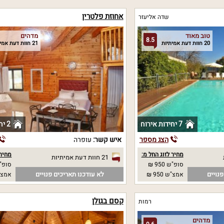
אחוזת פלטרין
שדה אליעזר
טוב מאוד
מדהים
8.5
20 חוות דעת אמיתיות
21 חוות דעת אמיתיות
7 יחידות אירוח
2 יחידות אירוח
הצג מספר
איש קשר:
עופרה
מחיר לזוג החל מ:
מחיר 
21 חוות דעת אמיתיות
סופ"ש 950 ₪
סופ"ש 0
נויים
לא עודכנו תאריכים פנויים
אמצ"ש 950 ₪
אמצ"ש 0
קסם בגולן
רמות
מדהים