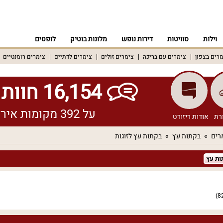
וילות
סוויטות
דירות נופש
מלונות בוטיק
לופטים
רים בצפון
צימרים עם בריכה
צימרים זולים
צימרים לדתיים
צימרים רומנטיים
16,154 חוות דעת אמיתיות!
על 392 מקומות אירוח שונים ברחבי הארץ
רת
אודות ריזורט
רים
בקתות עץ
בקתות עץ לזוגות
ות עץ