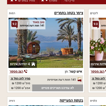
מיין לפי:
מומלץ
מחיר בסופ"ש
צימר בקתה בתמרים
ליבנים
רמות
טוב מאוד
9.2
9.0
141 חוות דעת אמיתיות
4 יחידות אירוח
הצג מספר
איש קשר:
חן
הצג מספר
לזוג החל מ:
מחיר לזוג החל מ:
141 חוות דעת אמיתיות
12 ₪
סופ"ש 1200 ₪
לא עודכנו תאריכים פנויים
12 ₪
אמצ"ש 1200 ₪
בקתות המעיינות
כלנית
רוויה