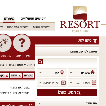
חיפושים פופולריים
צימרים
צימרים לזוגות
צימרים למשפחות
צימ
סינון לפי:
חיפוש לפי שם מתחם
איך זה עובד
מהתקשו
חיפוש
ריזורט – עמוד הבית
צימ
לפי
שם
צימרים
אזור
צימרים
זוגות
בקת
מתחם
תאריך הגעה
תאריך עזיבה
בקתות עץ לזוגות
חפש כעת!
בקתות עץ לזוגות בצפון
(82)
סוג הנכס