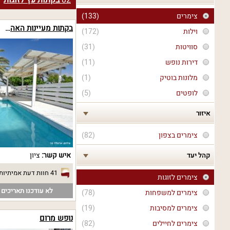
82
בקתות עץ לזוגות
צימרים
(133)
בקתות מעיינות האהבה
וילות
(172)
סוויטות
(31)
דירות נופש
(11)
מלונות בוטיק
(1)
לופטים
(5)
איזור
צימרים בצפון
(82)
איש קשר:
ציון
קהל יעד
41 חוות דעת אמיתיות
צימרים לזוגות
לא עודכנו תאריכים פ
צימרים למשפחות
(78)
צימרים למסיבות
(19)
נופש מרום
צימרים לחיילים
(82)