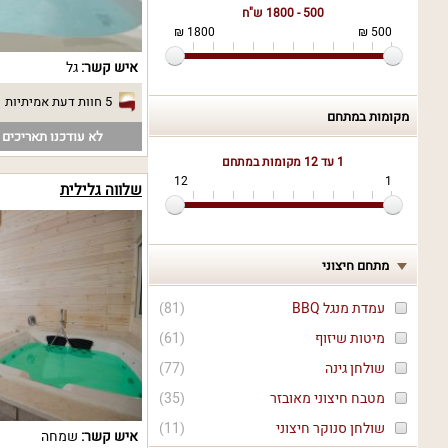
500 - 1800 ש"ח
1800 ₪
500 ₪
איש קשר:
גל
5 חוות דעת אמיתיות
מקומות במתחם
לא עודכנו תאריכים פ
1 עד 12
מקומות במתחם
12
1
שלווה גלילית
מתחם חיצוני
עמדת מנגל BBQ
(
81
)
מיטות שיזוף
(
61
)
שולחן גינה
(
77
)
מטבח חיצוני מאובזר
(
35
)
שולחן סנוקר חיצוני
(
11
)
איש קשר:
שמחה