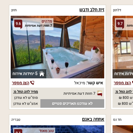
זית חלב ודבש
דלתון
חזון
מדהים
9.6
9.7
7 חוות דעת אמיתיות
5 יחידות אירוח
הצג מספר
איש קשר:
מיכאל
הצג מספר
לזוג החל מ:
מחיר לזוג החל מ:
7 חוות דעת אמיתיות
80 ₪
סופ"ש לא עודכן
לא עודכנו תאריכים פנויים
80 ₪
אמצ"ש לא עודכן
אחוזה באגם
חד נס
טבריה
טוב מאוד