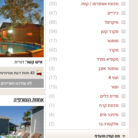
מכונת אספרסו / קפה
(
33
)
כיריים
(
67
)
מיקרוגל
(
80
)
מקרר קטן
(
54
)
טוסטר
(
17
)
מקרר
(
62
)
מקפיא נפרד
(
19
)
איש קשר:
דורית
טוסטר אובן
(
3
)
43 חוות דעת אמיתיות
תמי 4
(
17
)
לא עודכנו תאריכים פ
תנור
(
15
)
מדיח כלים
(
3
)
אחוזת הומורפיה
מכונת קרח
(
1
)
מיניבר מים
(
6
)
אלקטרה בר
(
2
)
סוג קמין מועדף