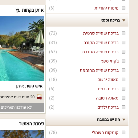
מיטות יהודיות
(
6
)
איתן בקתות עץ
בריכה וספא
בריכת שחייה פרטית
(
73
)
בריכת שחייה מקורה
(
31
)
בריכת שחייה מגודרת
(
67
)
ג'קוזי ספא
(
39
)
בריכת שחייה מחוממת
(
39
)
סאונה יבשה
(
18
)
איש קשר:
איתן
בריכת זרמים
(
6
)
20 חוות דעת אמיתיות
סאונה רטובה
(
2
)
בריכת ילדים
(
2
)
לא עודכנו תאריכים פ
מה יש במטבח
פסגת האושר
קומקום חשמלי
(
78
)