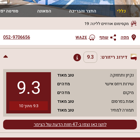
כללי
החצר והבריכה
הסאונה
סוויטה יפנ
מקסימום אורחים ללינה
:
19
052-9706656
מפה
שתף
WAZE
דירוג ריזורט:
9.3
נקיון ותחזוקה
טוב מאוד
9.3
שירות ויחס אישי
מדהים
מיקום
מדהים
אמת בפרסום
טוב מאוד
9.3
מתוך
10
תמורה למחיר
טוב מאוד
לחצו כאן וצפו ב-
47
חוות הדעת של הצימר