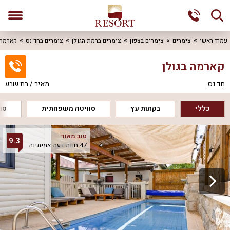
עמוד ראשי
צימרים
צימרים בצפון
צימרים ברמת הגולן
צימרים בחד נס
קארמה 
קארמה בגולן
חד נס
מאיר / בת שבע
כללי
בקתות עץ
סוויטה משפחתית
סוו
טוב מאוד
9.3
47 חוות דעת אמיתיות