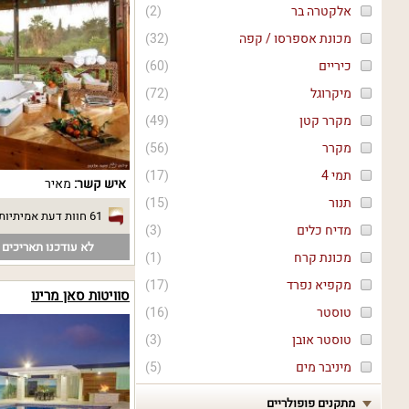
אלקטרה בר
(
2
)
מכונת אספרסו / קפה
(
32
)
כיריים
(
60
)
מיקרוגל
(
72
)
מקרר קטן
(
49
)
מקרר
(
56
)
תמי 4
(
17
)
איש קשר:
מאיר
תנור
(
15
)
61 חוות דעת אמיתיות
מדיח כלים
(
3
)
לא עודכנו תאריכים פ
מכונת קרח
(
1
)
מקפיא נפרד
(
17
)
סוויטות סאן מרינו
טוסטר
(
16
)
טוסטר אובן
(
3
)
מיניבר מים
(
5
)
מתקנים פופולריים