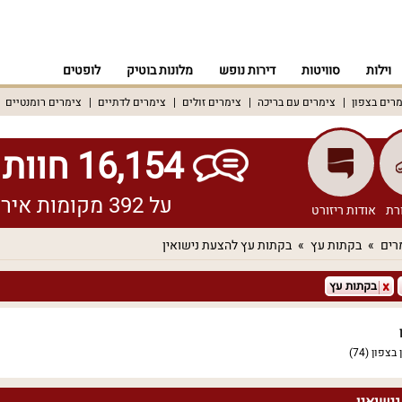
וילות
סוויטות
דירות נופש
מלונות בוטיק
לופטים
רים בצפון
צימרים עם בריכה
צימרים זולים
צימרים לדתיים
צימרים רומנטיים
16,154 חוות דעת אמיתיות!
על 392 מקומות אירוח שונים ברחבי הארץ
רת
אודות ריזורט
רים
בקתות עץ
בקתות עץ להצעת נישואין
בקתות עץ
 בצפון
(74)