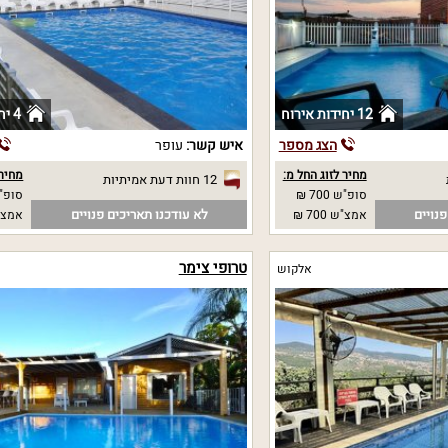
12 יחידות אירוח
4 יחידות אירוח
הצג מספר
איש קשר:
עופר
מחיר לזוג החל מ:
מחיר 
12 חוות דעת אמיתיות
סופ"ש 700 ₪
סופ"ש
נויים
לא עודכנו תאריכים פנויים
אמצ"ש 700 ₪
אמצ"
טרופי צימר
אלקוש