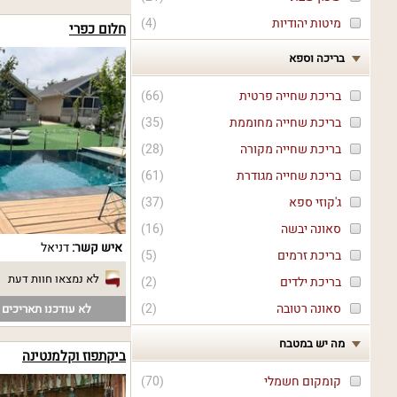
מיטות יהודיות
(
4
)
חלום כפרי
בריכה וספא
בריכת שחייה פרטית
(
66
)
בריכת שחייה מחוממת
(
35
)
בריכת שחייה מקורה
(
28
)
בריכת שחייה מגודרת
(
61
)
ג'קוזי ספא
(
37
)
סאונה יבשה
(
16
)
איש קשר:
דניאל
בריכת זרמים
(
5
)
לא נמצאו חוות דעת
בריכת ילדים
(
2
)
סאונה רטובה
(
2
)
לא עודכנו תאריכים פ
מה יש במטבח
ביקתפוז וקלמנטינה
קומקום חשמלי
(
70
)