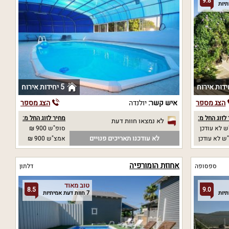
9.8
5 יחידות אירוח
הצג מספר
איש קשר:
יולנדה
הצג מספר
לזוג החל מ:
מחיר לזוג החל מ:
לא נמצאו חוות דעת
 לא עודכן
סופ"ש 900 ₪
לא עודכנו תאריכים פנויים
ש לא עודכן
אמצ"ש 900 ₪
אחוזת הומורפיה
ספסופה
דלתון
טוב מאוד
8.5
9.0
7 חוות דעת אמיתיות