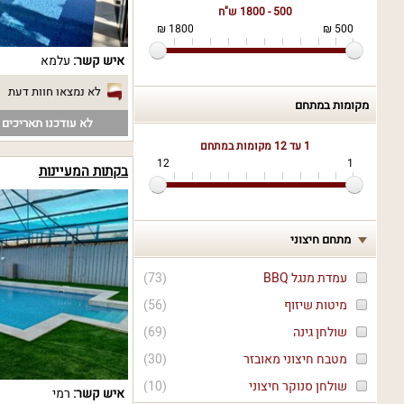
500 - 1800 ש"ח
1800 ₪
500 ₪
איש קשר:
עלמא
לא נמצאו חוות דעת
מקומות במתחם
לא עודכנו תאריכים פ
1 עד 12
מקומות במתחם
12
1
בקתות המעיינות
מתחם חיצוני
עמדת מנגל BBQ
(
73
)
מיטות שיזוף
(
56
)
שולחן גינה
(
69
)
מטבח חיצוני מאובזר
(
30
)
שולחן סנוקר חיצוני
(
10
)
איש קשר:
רמי