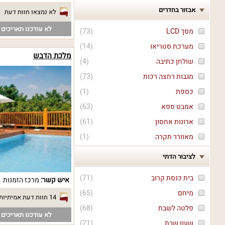
אבזור בחדרים
לא נמצאו חוות דעת
לא עודכנו תאריכים פ
מסך LCD
(
73
)
מערכת סטריאו
(
14
)
מלכת הדבש
שולחן כתיבה
(
4
)
מגבות רחצה רכות
(
73
)
כספת
(
1
)
אמבט ספא
(
63
)
ארונות אחסון
(
61
)
מאוורר תקרה
(
1
)
לציבור הדתי
בית כנסת קרוב
(
71
)
איש קשר:
מרכז הזמנות
מיחם
(
65
)
14 חוות דעת אמיתיות
פלטה לשבת
(
68
)
לא עודכנו תאריכים פ
שעון שבת
(
21
)