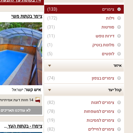
74
בקתות עץ להצעת נ
צימרים
(133)
צימר בקתות משי
וילות
(172)
סוויטות
(31)
דירות נופש
(11)
מלונות בוטיק
(1)
לופטים
(5)
איזור
צימרים בצפון
(74)
איש קשר:
ישראל
קהל יעד
14 חוות דעת אמיתיות
צימרים לזוגות
(82)
לא עודכנו תאריכים פ
צימרים למשפחות
(78)
צימרים למסיבות
(19)
צימרו - בקתות העץ של מרו
צימרים לחיילים
(82)