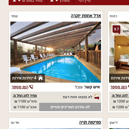
מיין לפי:
מומלץ
מחיר בסופ"ש
אדל אחוזת יוקרה
רמות
שפר
9.7
4 יחידות אירוח
הצג מספר
איש קשר:
ענבל
הצג מספר
לזוג החל מ:
מחיר לזוג החל מ:
לא נמצאו חוות דעת
12 ₪
סופ"ש 1100 ₪
לא עודכנו תאריכים פנויים
12 ₪
אמצ"ש 1100 ₪
סוויטות תויה
דישון
חד נס