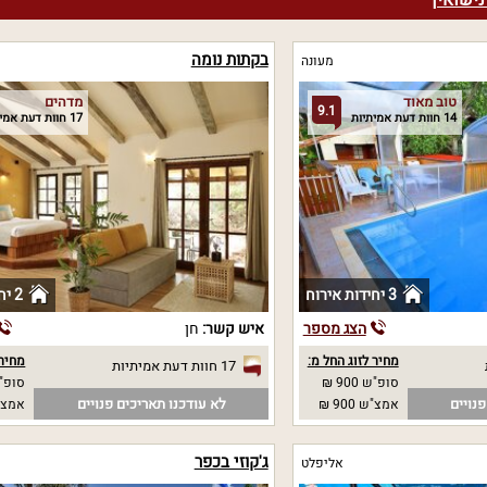
ישואין
בקתות נומה
מעונה
טוב מאוד
מדהים
9.1
14 חוות דעת אמיתיות
17 חוות דעת אמיתיות
3 יחידות אירוח
2 יחידות אירוח
הצג מספר
איש קשר:
חן
מחיר לזוג החל מ:
מחיר 
17 חוות דעת אמיתיות
סופ"ש 900 ₪
סופ"ש 00
נויים
לא עודכנו תאריכים פנויים
אמצ"ש 900 ₪
אמצ"ש 00
ג'קוזי בכפר
אליפלט