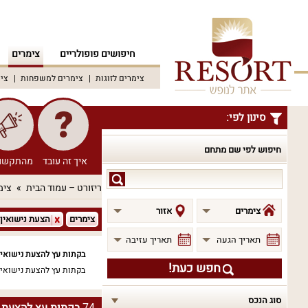
חיפושים פופולריים
צימרים
צימרים לזוגות
צימרים למשפחות
צימ
סינון לפי:
חיפוש לפי שם מתחם
איך זה עובד
מהתקשו
חיפוש
ריזורט – עמוד הבית
צימ
לפי
שם
צימרים
אזור
צימרים
הצעת נישואין
מתחם
תאריך הגעה
תאריך עזיבה
בקתות עץ להצעת נישואין
חפש כעת!
בקתות עץ להצעת נישואין
סוג הנכס