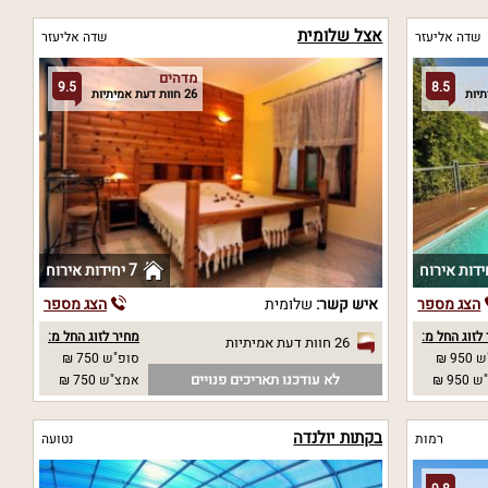
אצל שלומית
שדה אליעזר
שדה אליעזר
מדהים
9.5
8.5
26 חוות דעת אמיתיות
7 יחידות אירוח
הצג מספר
איש קשר:
שלומית
הצג מספר
לזוג החל מ:
מחיר לזוג החל מ:
26 חוות דעת אמיתיות
95 ₪
סופ"ש 750 ₪
לא עודכנו תאריכים פנויים
95 ₪
אמצ"ש 750 ₪
בקתות יולנדה
רמות
נטועה