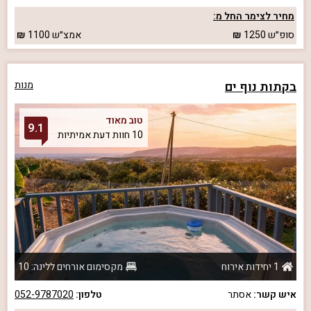
מחיר לצימר החל מ:
סופ״ש
1250
אמצ״ש
1100
בקתות נוף ים
מנות
טוב מאוד
9.1
10 חוות דעת אמיתיות
1 יחידות אירוח
מקסימום אורחים ללינה: 10
איש קשר:
אסתר
טלפון:
052-9787020