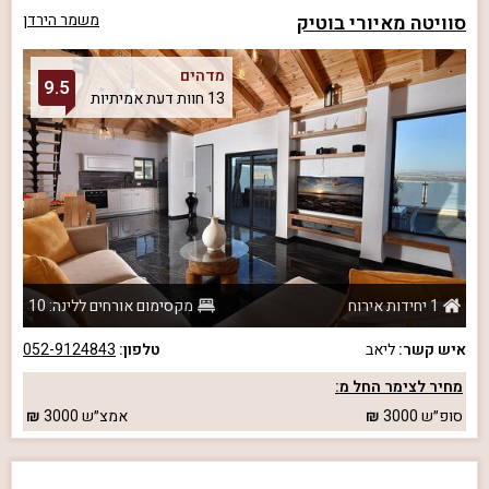
סוויטה מאיורי בוטיק
משמר הירדן
מדהים
9.5
13 חוות דעת אמיתיות
1 יחידות אירוח
מקסימום אורחים ללינה: 10
איש קשר:
ליאב
טלפון:
052-9124843
מחיר לצימר החל מ:
סופ״ש
3000
אמצ״ש
3000