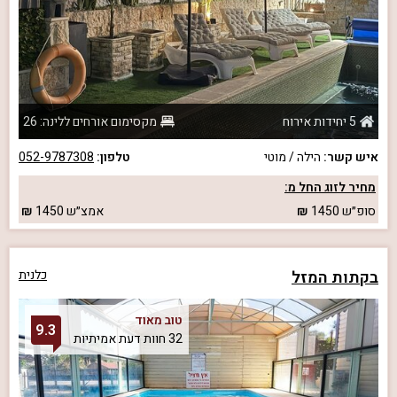
5 יחידות אירוח
מקסימום אורחים ללינה: 26
איש קשר:
הילה / מוטי
טלפון:
052-9787308
מחיר לזוג החל מ:
סופ״ש
1450
אמצ״ש
1450
בקתות המזל
כלנית
טוב מאוד
9.3
32 חוות דעת אמיתיות