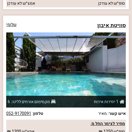
סופ״ש
לא עודכן
אמצ״ש
לא עודכן
סוויטת איבון
שלומי
1 יחידות אירוח
מקסימום אורחים ללינה: 6
איש קשר:
מאיר
טלפון:
052-9170091
מחיר לצימר החל מ:
סופ״ש
1250
אמצ״ש
1200