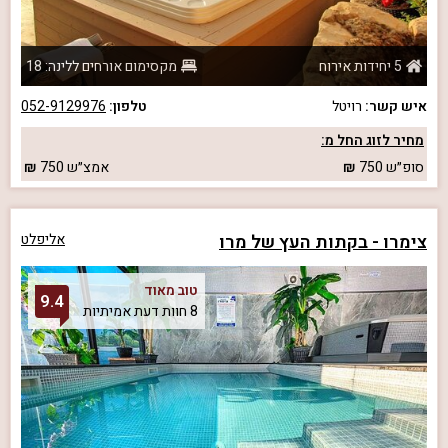
5 יחידות אירוח
מקסימום אורחים ללינה: 18
איש קשר:
רויטל
טלפון:
052-9129976
מחיר לזוג החל מ:
סופ״ש
750
אמצ״ש
750
צימרו - בקתות העץ של מרו
אליפלט
טוב מאוד
9.4
8 חוות דעת אמיתיות