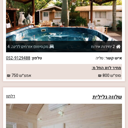
2 יחידות אירוח
מקסימום אורחים ללינה: 4
איש קשר:
טליה
טלפון:
052-9129488
מחיר לזוג החל מ:
סופ״ש
800
אמצ״ש
750
שלווה גלילית
דלתון