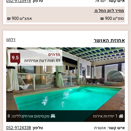
איש קשר:
ישראל
טלפון:
052-9125916
מחיר לזוג החל מ:
סופ״ש
900
אמצ״ש
900
אחוזת האושר
דלתון
מדהים
9.5
49 חוות דעת אמיתיות
1 יחידות אירוח
מקסימום אורחים ללינה: 8
איש קשר:
אושרת
טלפון:
052-9124338