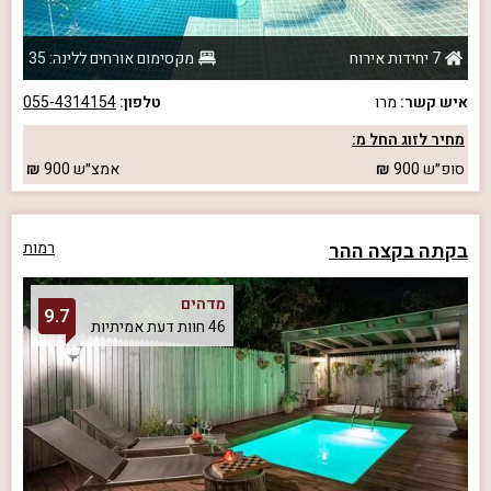
7 יחידות אירוח
מקסימום אורחים ללינה: 35
איש קשר:
מרו
טלפון:
055-4314154
מחיר לזוג החל מ:
סופ״ש
900
אמצ״ש
900
בקתה בקצה ההר
רמות
מדהים
9.7
46 חוות דעת אמיתיות