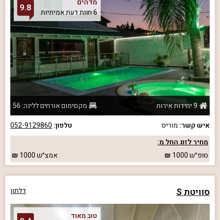
מדהים
9.8
6 חוות דעת אמיתיות
9 יחידות אירוח
מקסימום אורחים ללינה: 56
איש קשר:
מוריס
טלפון:
052-9129860
מחיר לזוג החל מ:
סופ״ש
1000
אמצ״ש
1000
סוויטת S
דלתון
טוב מאוד