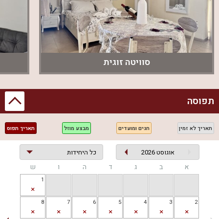
אירועים ואטרקציות באזור
זריחה בכנרת מתאים לאירועים בתיאום מראש ואינו מאפשר מסיבות
רועשות, מה שמבטיח לכם חוויה פרטית ורגועה. בקרבת המקום
תמצאו אטרקציות מגוונות כמו טיולי טרקטורונים, סוסים, אופניים
וג'יפים, לצד מסלולי הליכה בטבע הפסטורלי של הגליל.
סוויטה זוגית
שירותים ותנאי האירוח
המקום מציע אינטרנט אלחוטי WIFI וחנייה פרטית לאורחים. ניתן
להזמין ארוחות שף או חצי פנסיון בתיאום מראש ובתוספת תשלום.
תפוסה
הכניסה החל מהשעה 15:00 והיציאה בשעה 11:00, כאשר בשבתות
ובחגים ניתן להישאר עד 14:00. עישון מותר במרפסת ובחצר בלבד.
תאריך לא זמין
חגים ומועדים
מבצע מוזל
תאריך תפוס
הזמינו עכשיו את החופשה המושלמת שלכם בזריחה בכנרת ותיהנו
מחוויית נופש יוקרתית ומפנקת.
אוגוסט 2026
א
ב
ג
ד
ה
ו
ש
מקום אירוח זריחה בכנרת מפרסם באתר ריזורט מתאריך
1
20.07.2025
8
7
6
5
4
3
2