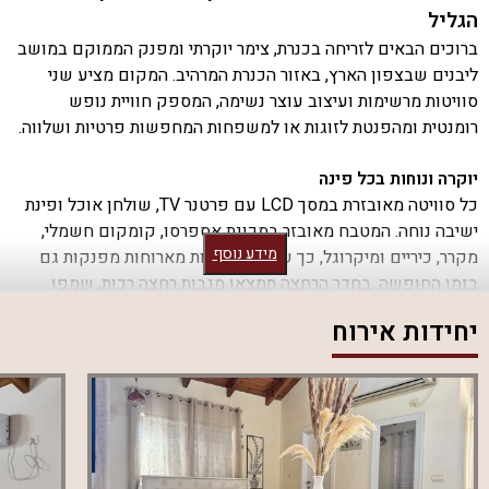
הגליל
ברוכים הבאים לזריחה בכנרת, צימר יוקרתי ומפנק הממוקם במושב
ליבנים שבצפון הארץ, באזור הכנרת המרהיב. המקום מציע שני
סוויטות מרשימות ועיצוב עוצר נשימה, המספק חוויית נופש
רומנטית ומהפנטת לזוגות או למשפחות המחפשות פרטיות ושלווה.
יוקרה ונוחות בכל פינה
כל סוויטה מאובזרת במסך LCD עם פרטנר TV, שולחן אוכל ופינת
ישיבה נוחה. המטבח מאובזר במכונת אספרסו, קומקום חשמלי,
מידע נוסף
מקרר, כיריים ומיקרוגל, כך שתוכלו ליהנות מארוחות מפנקות גם
בזמן החופשה. בחדר הרחצה תמצאו מגבות רחצה רכות, שמפו
ומרכך לשימושכם.
יחידות אירוח
בריכה וספא פרטיים
המתחם החיצוני כולל בריכת שחייה פרטית ומגודרת יחד עם ג'קוזי
ספא מפנק, המעניקים חוויית רוגע יוקרתית. תוכלו לשבת בפינות
הישיבה המעוצבות ולהנות מריהוט גן חיצוני ומיטות שיזוף.