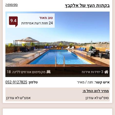
בקתות העץ של אלקבץ
ספסופה
טוב מאוד
9.4
24 חוות דעת אמיתיות
3 יחידות אירוח
מקסימום אורחים ללינה: 18
איש קשר:
חנה / מאיר
טלפון:
052-9127825
מחיר לזוג החל מ:
סופ״ש
לא עודכן
אמצ״ש
לא עודכן