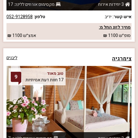
3 יחידות אירוח
מקסימום אורחים ללינה: 17
איש קשר:
יריב
טלפון:
052-9128958
מחיר לזוג החל מ:
סופ״ש
1100
אמצ״ש
1100
צימרגיה
ליבנים
טוב מאוד
9
17 חוות דעת אמיתיות