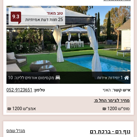
טוב מאוד
9.3
25 חוות דעת אמיתיות
1 יחידות אירוח
מקסימום אורחים ללינה: 10
איש קשר:
האני
טלפון:
052-9123651
מחיר לצימר החל מ:
סופ״ש
1200
אמצ״ש
1200
נוף רם - ברכת רם
מגדל שמס