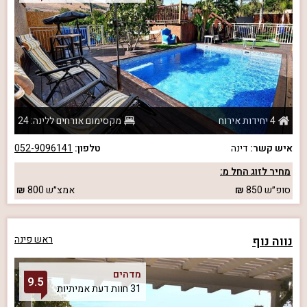
4 יחידות אירוח
מקסימום אורחים ללינה: 24
איש קשר:
דינה
טלפון:
052-9096141
מחיר לזוג החל מ:
סופ״ש
850
אמצ״ש
800
נווה נוף
ראש פינה
מדהים
9.5
31 חוות דעת אמיתיות