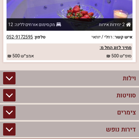
2 יחידות אירוח
מקסימום אורחים ללינה: 12
איש קשר:
רחלי / יוחאי
טלפון:
052-9172595
מחיר לזוג החל מ:
סופ״ש
500
אמצ״ש
500
וילות
סוויטות
וילות בצפון
וילות להשכרה
צימרים
סוויטות בצפון
וילות למשפחות
צימרים לזוגות עם בריכה פרטית
דירות נופש
צימרים בצפון
וילות למסיבת רווקים