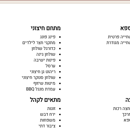
ספא
מתחם חיצוני
חייה פרטית
פינג פונג
חייה מגודרת
מתקני חצר לילדים
כדורגל שולחן
שולחן גינה
פינות ישיבה
ערסל
ריהוט גן חיצוני
שולחן סנוקר חיצוני
מיטות שיזוף
עמדת מנגל BBQ
ה
מתאים לקהל
חצה רכות
זוגות
רכך
ירח דבש
פא
משפחות
ציבור דתי