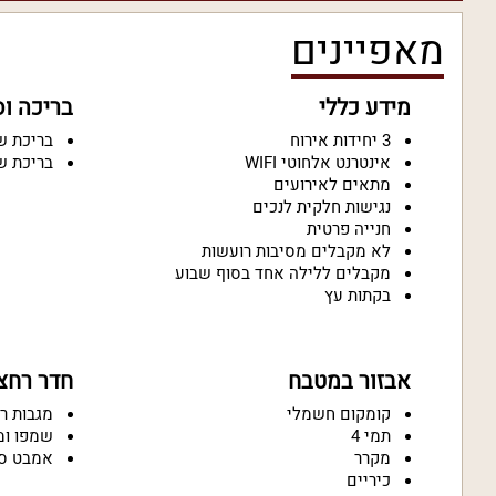
מאפיינים
מידע כללי
בריכה ו
3 יחידות אירוח
בריכת ש
אינטרנט אלחוטי WIFI
בריכת ש
מתאים לאירועים
נגישות חלקית לנכים
חנייה פרטית
לא מקבלים מסיבות רועשות
מקבלים ללילה אחד בסוף שבוע
בקתות עץ
אבזור במטבח
חדר רחצ
קומקום חשמלי
מגבות ר
תמי 4
שמפו ומ
מקרר
אמבט ס
כיריים