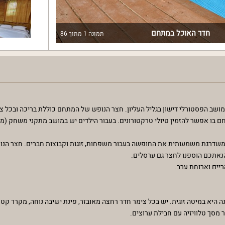
חדר האוכל במתחם
תמונה
1
מתוך
86
מושב הפסטורלי דישון בגליל העליון. חצר הנופש של המתחם כוללת בריכה ובכל צימ
ם בו אפשר להזמין טיולי טרקטורונים. בעבור הילדים יש במושב מתקני משחק (מ
משדרגת משמעותית את החופשה בעבור משפחות, זוגות וקבוצות חברים. חצר הנו
להנאתכם הוספנו לחצר גם ערסלים.
יים וארוחת ערב.
ה היא במיטה זוגית. יש בכל צימר חדר רחצה מאובזר, פינת ישיבה נוחה, מקרר קטן
 מסך טלוויזיה עם חבילת ערוצים.