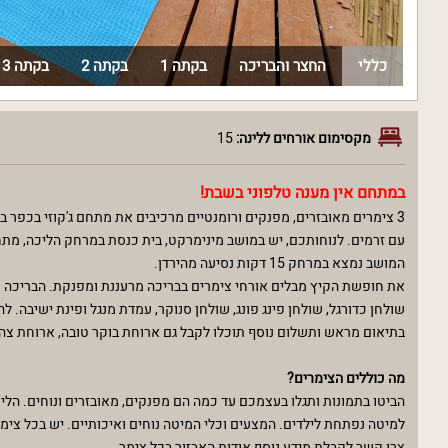
כללי
החצר והבריכה
בקתה 1
בקתה 2
בקתה 3
מקסימום אורחים ללינה:
15
במתחם אין מענה טלפוני בשבת!
3 צימרים מאובזרים, מפנקים ורומנטיים מרכיבים את מתחם ג'קוזי בכפר ב
עם זרמים. לנוחותכם, יש במושב מינימרקט, בית כנסת במרחק הליכה, מתח
המושב נמצא במרחק 15 דקות נסיעה מהירדן.
את חופשת הקיץ מבלים אורחי צימרים בבריכה מרעננת ומפנקת. הבריכה 
שולחן כדורגל, שולחן פינג פונג, שולחן סנוקר, עמדת מנגל ופינת ישיבה. 
בתיאום מראש ותשלום נוסף תוכלו לקבל גם ארוחת בוקר טובה, ארוחת צהר
מה כוללים הצימרים
?
הביטו בתמונות ותגלו בעצמכם עד כמה הם מפנקים, מאובזרים ונוחים. הלינ
למיטה נפתחת לילדים. המצעים וכלי המיטה נוחים ואיכותיים. יש בכל צימר
צרו קשר לקבלת מידע נוסף אודות האבזור בכל צימר.