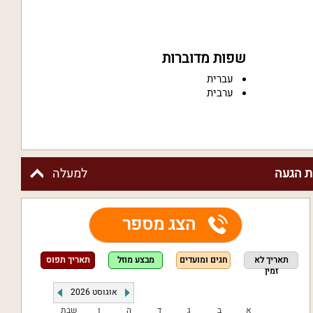
שפות מדוברות
עברית
ערבית
 הגעה
למעלה
הצג מספר
תאריך לא
חגים ומועדים
מבצע מוזל
תאריך תפוס
זמין
אוגוסט
2026
א
ב
ג
ד
ה
ו
שבת