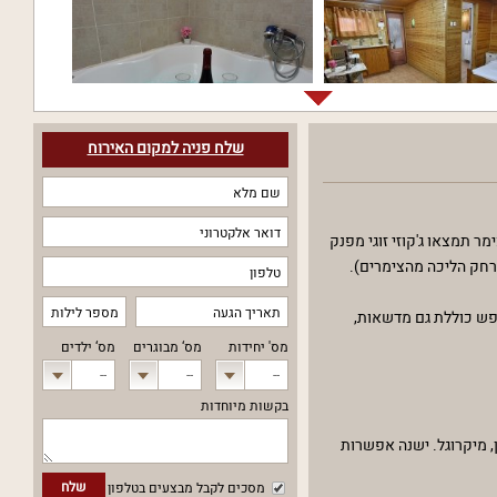
שלח פניה למקום האירוח
ר תמצאו ג'קוזי זוגי מפנק
רחק הליכה מהצימרים).
פש כוללת גם מדשאות,
מס' יחידות
מס‘ מבוגרים
מס‘ ילדים
--
--
--
בקשות מיוחדות
, מיקרוגל. ישנה אפשרות
שלח
מסכים לקבל מבצעים בטלפון