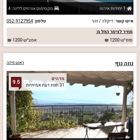
1 יחידות אירוח
מקסימום אורחים ללינה: 4
איש קשר:
דיקלה / זהר
טלפון:
052-9127954
מחיר לצימר החל מ:
סופ״ש
1200
אמצ״ש
1200
נווה נוף
ראש פינה
מדהים
9.5
31 חוות דעת אמיתיות