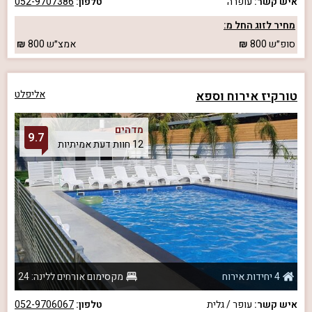
איש קשר:
עופרה
טלפון:
052-9707386
מחיר לזוג החל מ:
סופ״ש
800
אמצ״ש
800
טורקיז אירוח וספא
אליפלט
מדהים
9.7
12 חוות דעת אמיתיות
4 יחידות אירוח
מקסימום אורחים ללינה: 24
איש קשר:
עופר / גלית
טלפון:
052-9706067