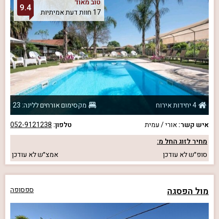
טוב מאוד
9.4
17 חוות דעת אמיתיות
4 יחידות אירוח
מקסימום אורחים ללינה: 23
איש קשר:
אורי / עמית
טלפון:
052-9121238
מחיר לזוג החל מ:
סופ״ש
לא עודכן
אמצ״ש
לא עודכן
מול הפסגה
ספסופה