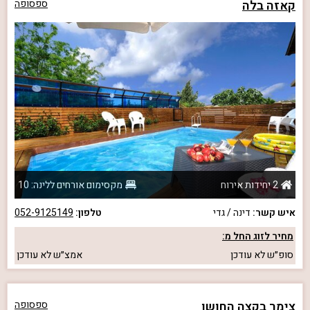
קאזה בלה
ספסופה
2 יחידות אירוח
מקסימום אורחים ללינה: 10
איש קשר:
דינה / גדי
טלפון:
052-9125149
מחיר לזוג החל מ:
סופ״ש
לא עודכן
אמצ״ש
לא עודכן
צימר בקצה החושן
ספסופה