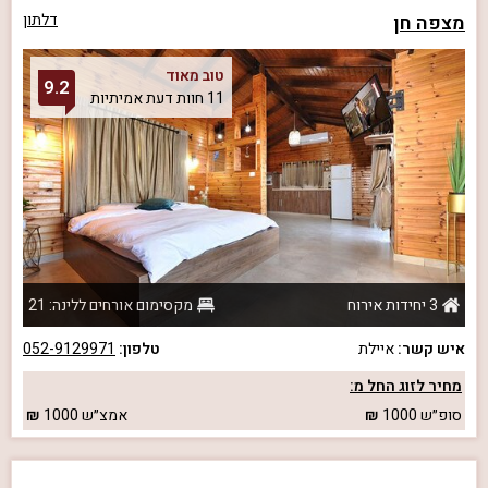
מצפה חן
דלתון
טוב מאוד
9.2
11 חוות דעת אמיתיות
3 יחידות אירוח
מקסימום אורחים ללינה: 21
איש קשר:
איילת
טלפון:
052-9129971
מחיר לזוג החל מ:
סופ״ש
1000
אמצ״ש
1000