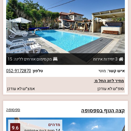
3 יחידות אירוח
מקסימום אורחים ללינה: 15
איש קשר:
מוטי
טלפון:
052-9172870
מחיר לזוג החל מ:
סופ״ש
לא עודכן
אמצ״ש
לא עודכן
קצה הנוף בספסופה
ספסופה
מדהים
9.6
14 חוות דעת אמיתיות