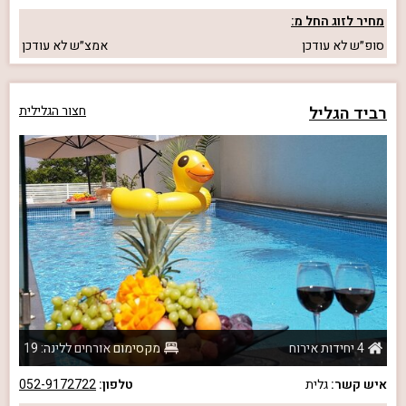
מחיר לזוג החל מ:
סופ״ש
לא עודכן
אמצ״ש
לא עודכן
רביד הגליל
חצור הגלילית
4 יחידות אירוח
מקסימום אורחים ללינה: 19
איש קשר:
גלית
טלפון:
052-9172722