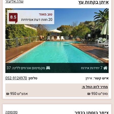
איתן בקתות עץ
שדה אליעזר
טוב מאוד
8.5
20 חוות דעת אמיתיות
7 יחידות אירוח
מקסימום אורחים ללינה: 37
איש קשר:
איתן
טלפון:
052-9124970
מחיר לזוג החל מ:
סופ״ש
950
אמצ״ש
950
צימר בוסתן בכפר
ספסופה