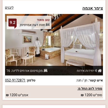
צימר אגמה
ליבנים
טוב מאוד
9.2
84 חוות דעת אמיתיות
4 יחידות אירוח
מקסימום אורחים ללינה: 16
איש קשר:
חן / חנה
טלפון:
052-9172871
מחיר לזוג החל מ:
סופ״ש
1200
אמצ״ש
1200