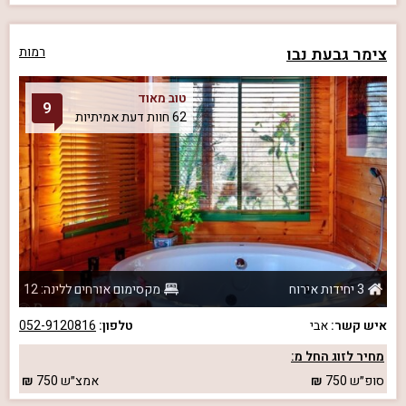
צימר גבעת נבו
רמות
טוב מאוד
9
62 חוות דעת אמיתיות
3 יחידות אירוח
מקסימום אורחים ללינה: 12
איש קשר:
אבי
טלפון:
052-9120816
מחיר לזוג החל מ:
סופ״ש
750
אמצ״ש
750