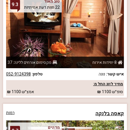
טוב מאוד
9.3
22 חוות דעת אמיתיות
8 יחידות אירוח
מקסימום אורחים ללינה: 37
איש קשר:
נוגה
טלפון:
052-9124398
מחיר לזוג החל מ:
סופ״ש
1100
אמצ״ש
1100
קאסה בלנקה
רמות
מדהים