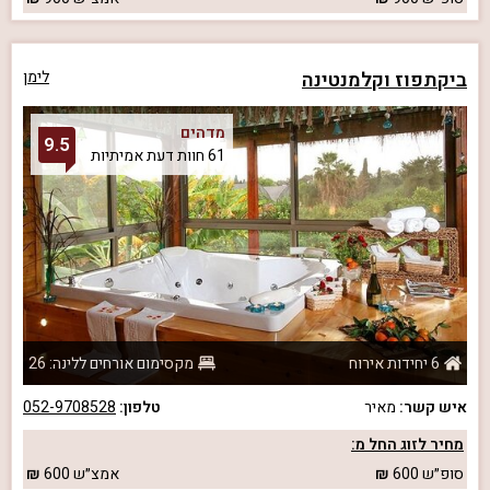
ביקתפוז וקלמנטינה
לימן
מדהים
9.5
61 חוות דעת אמיתיות
6 יחידות אירוח
מקסימום אורחים ללינה: 26
איש קשר:
מאיר
טלפון:
052-9708528
מחיר לזוג החל מ:
סופ״ש
600
אמצ״ש
600