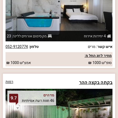
4 יחידות אירוח
מקסימום אורחים ללינה: 23
איש קשר:
מרים
טלפון:
052-9120774
מחיר לזוג החל מ:
סופ״ש
1000
אמצ״ש
1000
בקתה בקצה ההר
רמות
מדהים
9.7
46 חוות דעת אמיתיות