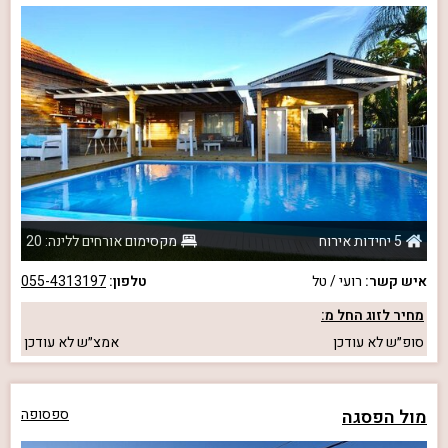
5 יחידות אירוח
מקסימום אורחים ללינה: 20
איש קשר:
רועי / טל
טלפון:
055-4313197
מחיר לזוג החל מ:
סופ״ש
לא עודכן
אמצ״ש
לא עודכן
מול הפסגה
ספסופה