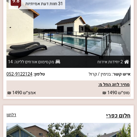
9.8
31 חוות דעת אמיתיות
2 יחידות אירוח
מקסימום אורחים ללינה: 14
איש קשר:
בנימין / קרול
טלפון:
052-9122124
מחיר לזוג החל מ:
סופ״ש
1490
אמצ״ש
1490
חלום כפרי
דלתון