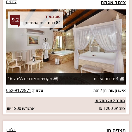
צימר אגמה
ליבנים
טוב מאוד
9.2
84 חוות דעת אמיתיות
4 יחידות אירוח
מקסימום אורחים ללינה: 16
איש קשר:
חן / חנה
טלפון:
052-9172871
מחיר לזוג החל מ:
סופ״ש
1200
אמצ״ש
1200
מצפה חן
דלתון