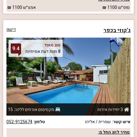
סופ״ש
1100
אמצ״ש
1100
ג'קוזי בכפר
דישון
טוב מאוד
9.4
8 חוות דעת אמיתיות
3 יחידות אירוח
מקסימום אורחים ללינה: 15
איש קשר:
שמרית / אליהו
טלפון:
052-9125674
מחיר לזוג החל מ: