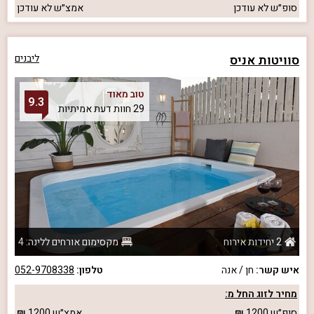
סופ״ש
לא עודכן
אמצ״ש
לא עודכן
סוויטות אניס
ליבנים
טוב מאוד
9.3
29 חוות דעת אמיתיות
2 יחידות אירוח
מקסימום אורחים ללינה: 4
איש קשר:
חן / אנה
טלפון:
052-9708338
מחיר לזוג החל מ:
סופ״ש
1200
אמצ״ש
1200