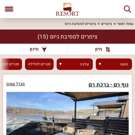
עמוד ראשי
צימרים
צימרים למסיבת גיוס
צימרים למסיבת גיוס
(15)
מיון
סינון
הגעה
עזיבה
פנויים
להלילה
פנויים
למחר
נוף רם - ברכת רם
מגדל שמס