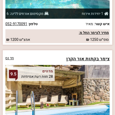
1 יחידות אירוח
מקסימום אורחים ללינה: 6
איש קשר:
מאיר
טלפון:
052-9170091
מחיר לצימר החל מ:
סופ״ש
1250
אמצ״ש
1200
צימר בקתות אור הקרן
חד נס
מדהים
9.5
28 חוות דעת אמיתיות