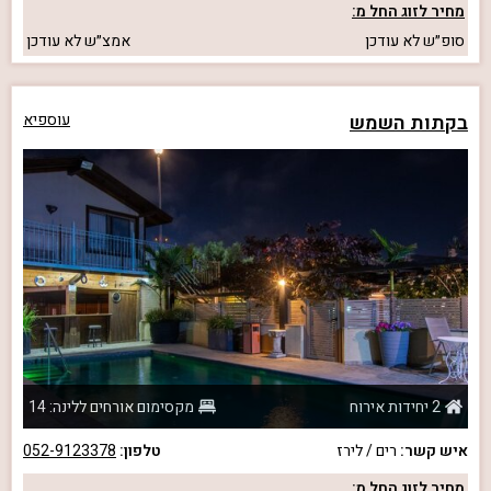
מחיר לזוג החל מ:
סופ״ש
לא עודכן
אמצ״ש
לא עודכן
בקתות השמש
עוספיא
2 יחידות אירוח
מקסימום אורחים ללינה: 14
איש קשר:
רים / לירז
טלפון:
052-9123378
מחיר לזוג החל מ: