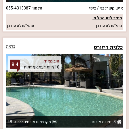
איש קשר:
בני / ציפי
טלפון:
055-4313387
מחיר לזוג החל מ:
סופ״ש
לא עודכן
אמצ״ש
לא עודכן
כלנית ריזורט
כלנית
טוב מאוד
9.4
10 חוות דעת אמיתיות
8 יחידות אירוח
מקסימום אורחים ללינה: 48