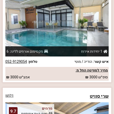
1 יחידות אירוח
מקסימום אורחים ללינה: 6
איש קשר:
הודיה / מוטי
טלפון:
052-9129054
מחיר לסוויטה החל מ:
סופ״ש
3000
אמצ״ש
3000
שרי סוויט
דלתון
מדהים
9.7
49 חוות דעת אמיתיות