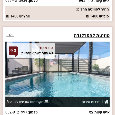
איש קשר:
סיון דבוש
טלפון:
055-4313934
מחיר לסוויטה החל מ:
סופ״ש
1400
אמצ״ש
1400
סוויטת להפרלנדה
דלתון
טוב מאוד
9.3
40 חוות דעת אמיתיות
1 יחידות אירוח
מקסימום אורחים ללינה: 8
איש קשר:
בני
טלפון:
052-9121997