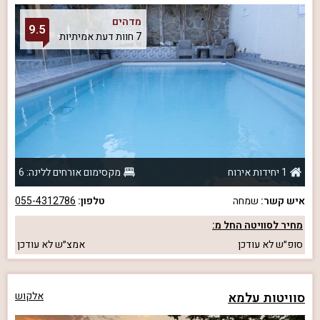
מדהים
9.5
7 חוות דעת אמיתיות
1 יחידות אירוח
מקסימום אורחים ללינה: 6
איש קשר:
שמחה
טלפון:
055-4312786
מחיר לסוויטה החל מ:
סופ״ש
לא עודכן
אמצ״ש
לא עודכן
סוויטות עלמא
אלקוש