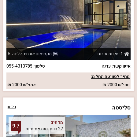
1 יחידות אירוח
מקסימום אורחים ללינה: 5
איש קשר:
עדנה
טלפון:
055-4313785
מחיר לסוויטה החל מ:
סופ״ש
2000
אמצ״ש
2000
סליסטה
דלתון
מדהים
9.7
27 חוות דעת אמיתיות