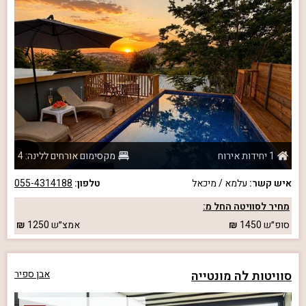
1 יחידות אירוח
מקסימום אורחים ללינה: 4
איש קשר:
עלמא / מיכאל
טלפון:
055-4314188
מחיר לסוויטה החל מ:
סופ״ש
1450
אמצ״ש
1250
סוויטות לה מונטייה
אבן ספיר