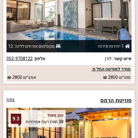
1 יחידות אירוח
מקסימום אורחים ללינה: 12
איש קשר:
לורן
טלפון:
052-9708122
מחיר לסוויטה החל מ:
סופ״ש
2800
אמצ״ש
2800
סוויטת הרמס
צפת
טוב מאוד
9.3
38 חוות דעת אמיתיות