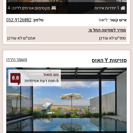
1 יחידות אירוח
מקסימום אורחים ללינה: 4
איש קשר:
ליאור
טלפון:
052-9126882
מחיר לסוויטה החל מ:
סופ״ש
לא עודכן
אמצ״ש
לא עודכן
סוויטות Y האוס
משמר הירדן
טוב מאוד
8.8
6 חוות דעת אמיתיות