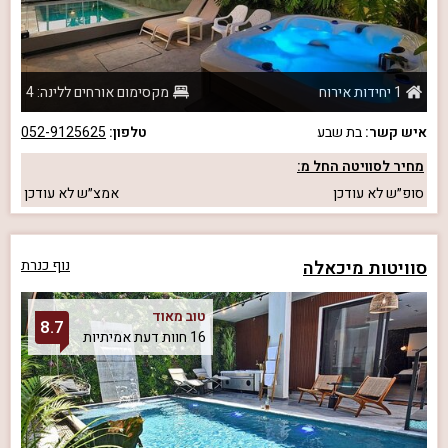
1 יחידות אירוח
מקסימום אורחים ללינה: 4
איש קשר:
בת שבע
טלפון:
052-9125625
מחיר לסוויטה החל מ:
סופ״ש
לא עודכן
אמצ״ש
לא עודכן
סוויטות מיכאלה
נוף כנרת
טוב מאוד
8.7
16 חוות דעת אמיתיות