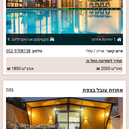
1 יחידות אירוח
מקסימום אורחים ללינה: 9
איש קשר:
אריה / סולי
טלפון:
052-9708138
מחיר לסוויטה החל מ:
סופ״ש
2000
אמצ״ש
1800
אחוזת ענבל בצפת
צפת