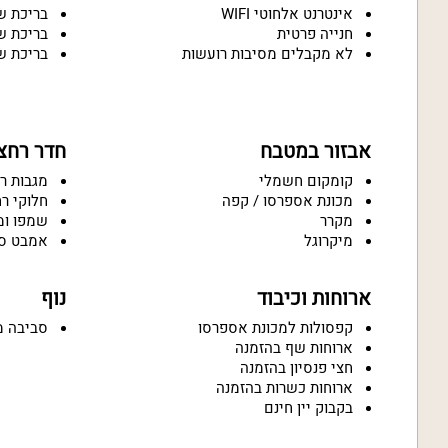
אינטרנט אלחוטי WIFI
בריכת ש
חנייה פרטית
בריכת ש
לא מקבלים מסיבות רועשות
בריכת ש
אבזור במטבח
חדר רחצ
קומקום חשמלי
מגבות ר
מכונת אספרסו / קפה
חלוקי ר
מקרר
שמפו ומ
מיקרוגל
אמבט ס
ארוחות וכיבוד
נוף
קפסולות למכונת אספרסו
סביבה מ
ארוחות שף בהזמנה
חצי פנסיון בהזמנה
ארוחות כשרות בהזמנה
בקבוק יין חינם