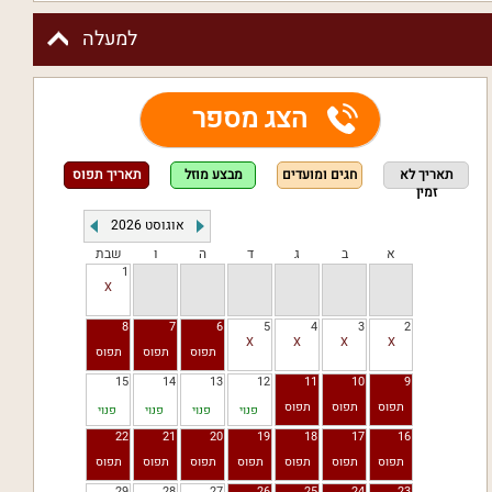
למעלה
הצג מספר
תאריך לא
חגים ומועדים
מבצע מוזל
תאריך תפוס
זמין
אוגוסט
2026
א
ב
ג
ד
ה
ו
שבת
1
8
7
6
5
4
3
2
15
14
13
12
11
10
9
פנוי
פנוי
פנוי
פנוי
22
21
20
19
18
17
16
29
28
27
26
25
24
23