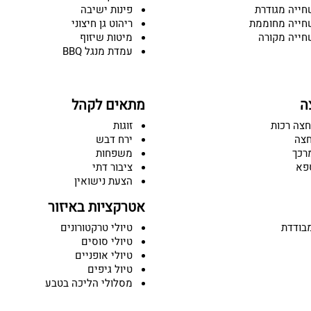
חייה מגודרת
פינות ישיבה
חייה מחוממת
ריהוט גן חיצוני
חייה מקורה
מיטות שיזוף
עמדת מנגל BBQ
ה
מתאים לקהל
חצה רכות
זוגות
חצה
ירח דבש
רכך
משפחות
פא
ציבור דתי
הצעת נישואין
אטרקציות באיזור
בודדת
טיולי טרקטורונים
טיולי סוסים
טיולי אופניים
טיול גיפים
מסלולי הליכה בטבע