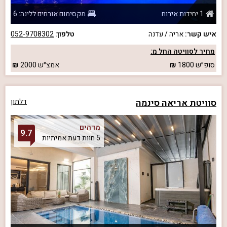
1 יחידות אירוח
מקסימום אורחים ללינה: 6
איש קשר:
אריה / עדנה
טלפון:
052-9708302
מחיר לסוויטה החל מ:
סופ״ש
1800
אמצ״ש
2000
סוויטת אריאה סינמה
דלתון
מדהים
9.7
5 חוות דעת אמיתיות