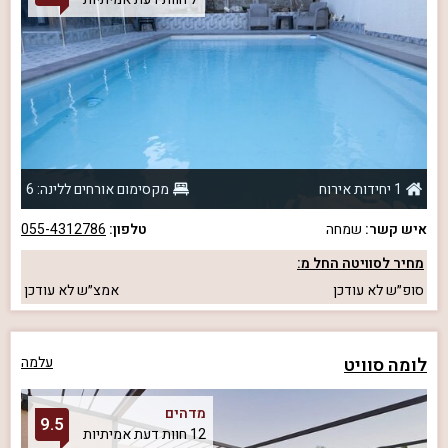
1 יחידות אירוח
מקסימום אורחים ללינה: 6
איש קשר:
שמחה
טלפון:
055-4312786
מחיר לסוויטה החל מ:
סופ״ש
לא עודכן
אמצ״ש
לא עודכן
לומה סוויט
עלמה
מדהים
9.5
12 חוות דעת אמיתיות