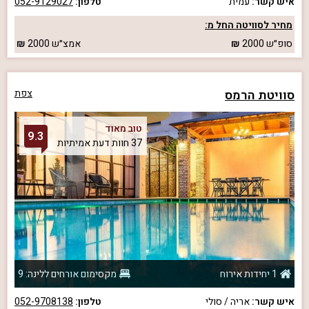
איש קשר:
עמית
טלפון:
052-9129027
מחיר לסוויטה החל מ:
סופ״ש
2000
אמצ״ש
2000
סוויטת הרמס
צפת
טוב מאוד
9.3
37 חוות דעת אמיתיות
1 יחידות אירוח
מקסימום אורחים ללינה: 9
איש קשר:
אריה / סולי
טלפון:
052-9708138