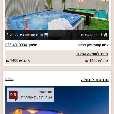
1 יחידות אירוח
מקסימום אורחים ללינה: 8
איש קשר:
סיון דבוש
טלפון:
055-4313934
מחיר לסוויטה החל מ:
סופ״ש
1400
אמצ״ש
1400
סוויטת לוטצ'ה
עלמה
טוב מאוד
9.3
24 חוות דעת אמיתיות