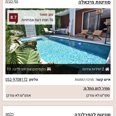
סוויטות מיכאלה
נוף כנרת
טוב מאוד
8.7
16 חוות דעת אמיתיות
2 יחידות אירוח
מקסימום אורחים ללינה: 10
איש קשר:
מרכז הזמנות
טלפון:
052-9708172
מחיר לזוג החל מ:
סופ״ש
לא עודכן
אמצ״ש
לא עודכן
סוויטת להפרלנדה
דלתון