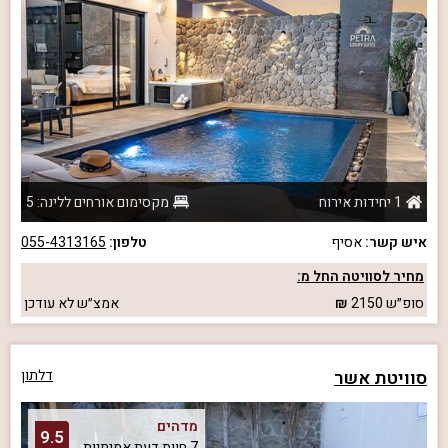
1 יחידות אירוח
מקסימום אורחים ללינה: 5
איש קשר:
אסיף
טלפון:
055-4313165
מחיר לסוויטה החל מ:
סופ״ש
2150
אמצ״ש
לא עודכן
סוויטת אשר
דלתון
מדהים
9.5
7 חוות דעת אמיתיות