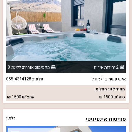
2 יחידות אירוח
מקסימום אורחים ללינה: 8
איש קשר:
בן / אודל
טלפון:
055-4314128
מחיר לזוג החל מ:
סופ״ש
1500
אמצ״ש
1500
סוויטות אינפיניטי
דלתון