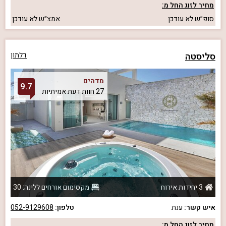
מחיר לזוג החל מ:
סופ״ש
לא עודכן
אמצ״ש
לא עודכן
סליסטה
דלתון
מדהים
9.7
27 חוות דעת אמיתיות
3 יחידות אירוח
מקסימום אורחים ללינה: 30
איש קשר:
ענת
טלפון:
052-9129608
מחיר לזוג החל מ: