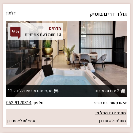
גולד דרים בוטיק
דלתון
מדהים
9.5
13 חוות דעת אמיתיות
2 יחידות אירוח
מקסימום אורחים ללינה: 12
איש קשר:
בת שבע
טלפון:
052-9170314
מחיר לזוג החל מ:
סופ״ש
לא עודכן
אמצ״ש
לא עודכן