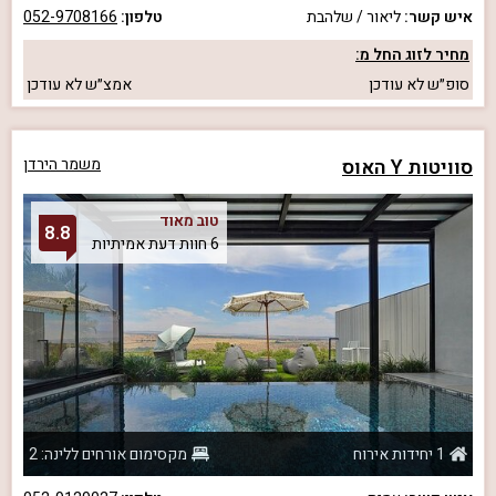
איש קשר:
ליאור / שלהבת
טלפון:
052-9708166
מחיר לזוג החל מ:
סופ״ש
לא עודכן
אמצ״ש
לא עודכן
סוויטות Y האוס
משמר הירדן
טוב מאוד
8.8
6 חוות דעת אמיתיות
1 יחידות אירוח
מקסימום אורחים ללינה: 2