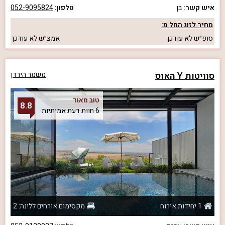
איש קשר:
בן
טלפון:
052-9095824
מחיר לזוג החל מ:
סופ״ש
לא עודכן
אמצ״ש
לא עודכן
סוויטות Y האוס
משמר הירדן
טוב מאוד
8.8
6 חוות דעת אמיתיות
1 יחידות אירוח
מקסימום אורחים ללינה: 2