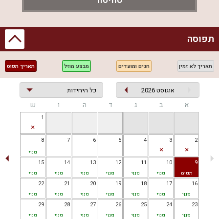
סוויטה
חייגו עכשיו והזמינו נופש מהחלומות באל די סוויטת יוקרה,
מתאימה לזוגות אוהבים שלא מתפשרים על פחות מהטוב ביותר.
תפוסה
מקום אירוח אל די סוויטת יוקרה מפרסם באתר ריזורט מתאריך
21.02.2023
תאריך לא זמין
חגים ומועדים
מבצע מוזל
תאריך תפוס
אוגוסט 2026
א
ב
ג
ד
ה
ו
ש
1
8
7
6
5
4
3
2
פנוי
15
14
13
12
11
10
9
תפוס
פנוי
פנוי
פנוי
פנוי
פנוי
פנוי
22
21
20
19
18
17
16
פנוי
פנוי
פנוי
פנוי
פנוי
פנוי
פנוי
29
28
27
26
25
24
23
פנוי
פנוי
פנוי
פנוי
פנוי
פנוי
פנוי