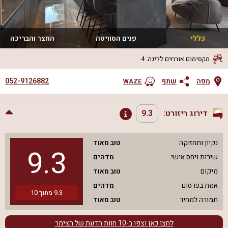
כללי
פנים הסוויטה
החצר והבריכה
מקסימום אורחים ללינה
:
4
052-9126882
מפה
שתף
WAZE
דירוג ריזורט:
9.3
נקיון ותחזוקה
טוב מאוד
9.3
שירות ויחס אישי
מדהים
מיקום
טוב מאוד
אמת בפרסום
מדהים
9.3
מתוך
10
תמורה למחיר
טוב מאוד
לחצו כאן וצפו ב-
10
חוות הדעת של הצימר