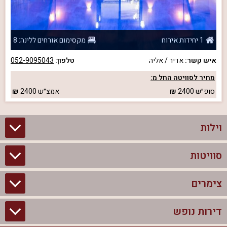
1 יחידות אירוח
מקסימום אורחים ללינה: 8
איש קשר:
אדיר / אליה
טלפון:
052-9095043
מחיר לסוויטה החל מ:
סופ״ש
2400
אמצ״ש
2400
וילות
סוויטות
וילות בצפון
וילות להשכרה
צימרים
סוויטות בצפון
וילות למשפחות
צימרים לזוגות עם בריכה פרטית
דירות נופש
צימרים בצפון
וילות למסיבת רווקים