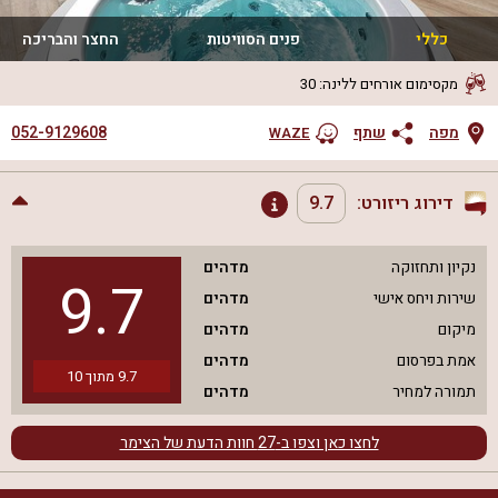
כללי
פנים הסוויטות
החצר והבריכה
מקסימום אורחים ללינה
:
30
052-9129608
מפה
שתף
WAZE
דירוג ריזורט:
9.7
נקיון ותחזוקה
מדהים
9.7
שירות ויחס אישי
מדהים
מיקום
מדהים
אמת בפרסום
מדהים
9.7
מתוך
10
תמורה למחיר
מדהים
לחצו כאן וצפו ב-
27
חוות הדעת של הצימר