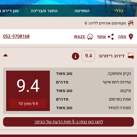
כללי
הסוויטה
החצר והבריכה
מגן דירוג 
מקסימום אורחים ללינה
:
6
052-9708168
מפה
שתף
WAZE
דירוג ריזורט:
9.4
נקיון ותחזוקה
טוב מאוד
9.4
שירות ויחס אישי
מדהים
מיקום
טוב מאוד
אמת בפרסום
מדהים
9.4
מתוך
10
תמורה למחיר
טוב מאוד
לחצו כאן וצפו ב-
5
חוות הדעת של הצימר