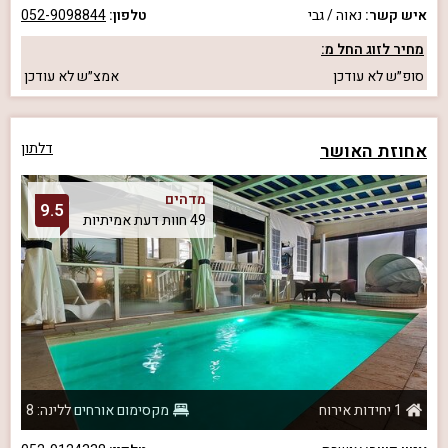
איש קשר:
נאוה / גבי
טלפון:
052-9098844
מחיר לזוג החל מ:
סופ״ש
לא עודכן
אמצ״ש
לא עודכן
אחוזת האושר
דלתון
מדהים
9.5
49 חוות דעת אמיתיות
1 יחידות אירוח
מקסימום אורחים ללינה: 8