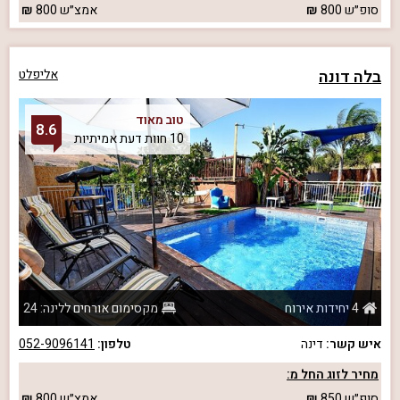
סופ״ש
800
אמצ״ש
800
בלה דונה
אליפלט
טוב מאוד
8.6
10 חוות דעת אמיתיות
4 יחידות אירוח
מקסימום אורחים ללינה: 24
איש קשר:
דינה
טלפון:
052-9096141
מחיר לזוג החל מ:
סופ״ש
850
אמצ״ש
800