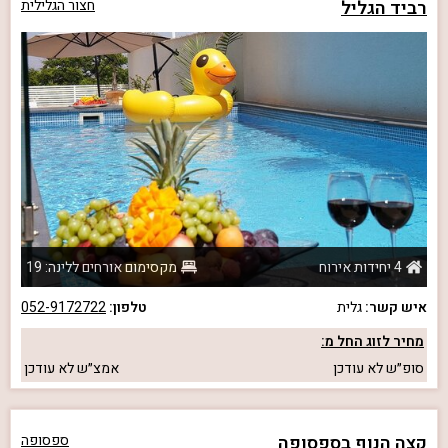
רביד הגליל
חצור הגלילית
4 יחידות אירוח
מקסימום אורחים ללינה: 19
איש קשר:
גלית
טלפון:
052-9172722
מחיר לזוג החל מ:
סופ״ש
לא עודכן
אמצ״ש
לא עודכן
קצה הנוף בספסופה
ספסופה