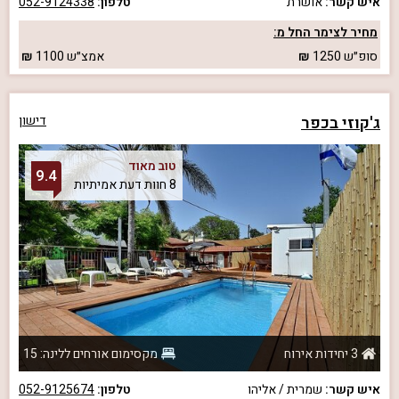
איש קשר:
אושרת
טלפון:
052-9124338
מחיר לצימר החל מ:
סופ״ש
1250
אמצ״ש
1100
ג'קוזי בכפר
דישון
טוב מאוד
9.4
8 חוות דעת אמיתיות
3 יחידות אירוח
מקסימום אורחים ללינה: 15
איש קשר:
שמרית / אליהו
טלפון:
052-9125674