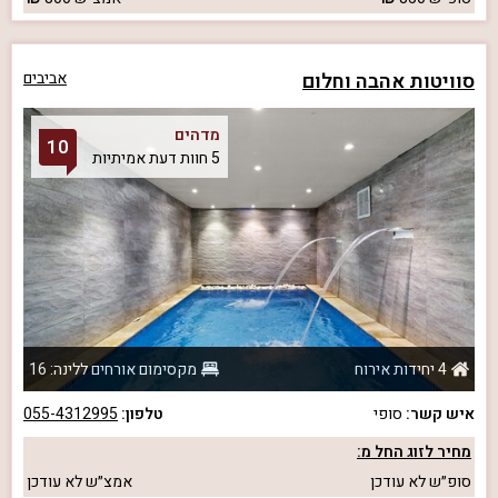
סוויטות אהבה וחלום
אביבים
מדהים
10
5 חוות דעת אמיתיות
4 יחידות אירוח
מקסימום אורחים ללינה: 16
איש קשר:
סופי
טלפון:
055-4312995
מחיר לזוג החל מ:
סופ״ש
לא עודכן
אמצ״ש
לא עודכן