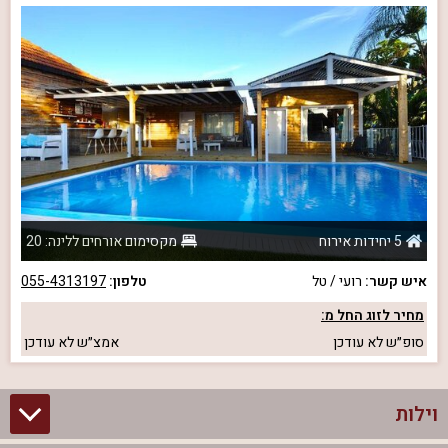
5 יחידות אירוח
מקסימום אורחים ללינה: 20
איש קשר:
רועי / טל
טלפון:
055-4313197
מחיר לזוג החל מ:
סופ״ש
לא עודכן
אמצ״ש
לא עודכן
וילות