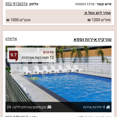
איש קשר:
מרכז הזמנות
טלפון:
052-9126316
מחיר לזוג החל מ:
סופ״ש
1200
אמצ״ש
1000
טורקיז אירוח וספא
אליפלט
מדהים
9.7
12 חוות דעת אמיתיות
4 יחידות אירוח
מקסימום אורחים ללינה: 24