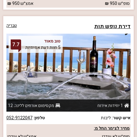
סופ״ש
950
אמצ״ש
950
דירת נופש תות
טבריה
טוב מאוד
7.7
5 חוות דעת אמיתיות
1 יחידות אירוח
מקסימום אורחים ללינה: 12
איש קשר:
ליבנת
טלפון:
052-9122047
מחיר לצימר החל מ:
סופ״ש
לא עודכן
אמצ״ש
לא עודכן