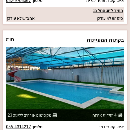
איש קשר:
עופר / גלית
טלפון:
052-9706067
מחיר לזוג החל מ:
סופ״ש
לא עודכן
אמצ״ש
לא עודכן
בקתות המעיינות
רוויה
4 יחידות אירוח
מקסימום אורחים ללינה: 23
איש קשר:
רמי
טלפון:
055-4314217