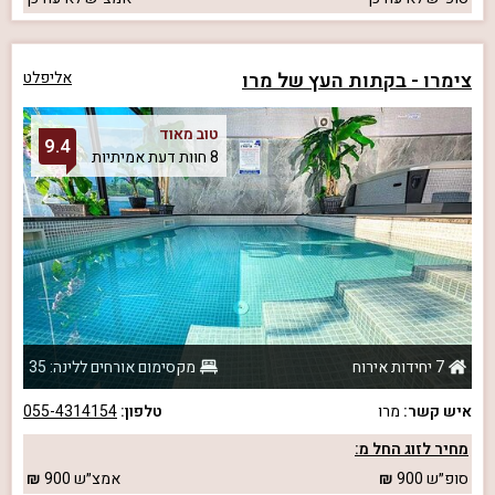
צימרו - בקתות העץ של מרו
אליפלט
טוב מאוד
9.4
8 חוות דעת אמיתיות
7 יחידות אירוח
מקסימום אורחים ללינה: 35
איש קשר:
מרו
טלפון:
055-4314154
מחיר לזוג החל מ:
סופ״ש
900
אמצ״ש
900