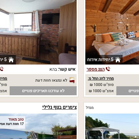
5 יחידות אירוח
5 יחידות אירוח
הצג מספר
איש קשר:
בהא
מחיר לזוג החל מ:
מחיר 
לא נמצאו חוות דעת
סופ"ש 1000 ₪
סופ"ש
נויים
לא עודכנו תאריכים פנויים
אמצ"ש 1000 ₪
אמצ"
צימרים בנוף גלילי
מגדל
טוב מאוד
17 חוות דעת אמיתיות