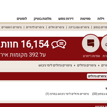
וילות
סוויטות
דירות נופש
מלונות בוטיק
לופטים
רים בצפון
צימרים עם בריכה
צימרים זולים
צימרים לדתיים
צימרים רומנטיים
16,154 חוות דעת אמיתיות!
על 392 מקומות אירוח שונים ברחבי הארץ
רת
אודות ריזורט
רים
צימרים גדולים
צימרים גדולים לימי גיבוש
צימרים גדולים
ש
 בצפון
(33)
צימרים גדולים לימי גיבוש במרכז
(1)