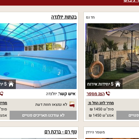
י גיבוש
בקתות יולנדה
חד נס
5 יחידות אירוח
5 יחידות אירוח
הצג מספר
איש קשר:
יולנדה
מחיר לזוג החל מ:
מחיר 
לא נמצאו חוות דעת
סופ"ש 1450 ₪
סופ"ש 0
נויים
לא עודכנו תאריכים פנויים
אמצ"ש 1450 ₪
אמצ"ש 0
נוף רם - ברכת רם
משמר הירדן