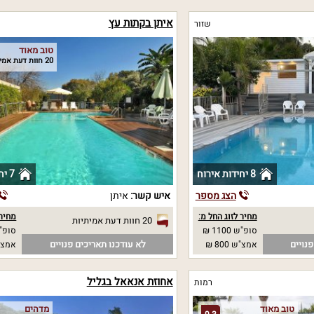
איתן בקתות עץ
שזור
טוב מאוד
20 חוות דעת אמיתיות
8 יחידות אירוח
7 יחידות אירוח
הצג מספר
איש קשר:
איתן
מחיר לזוג החל מ:
מחיר 
20 חוות דעת אמיתיות
סופ"ש 1100 ₪
סופ"ש 0
נויים
לא עודכנו תאריכים פנויים
אמצ"ש 800 ₪
אמצ"ש 0
אחוזת אנאאל בגליל
רמות
טוב מאוד
מדהים