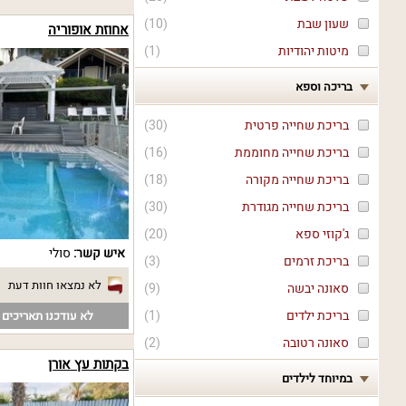
שעון שבת
(
10
)
אחוזת אופוריה
מיטות יהודיות
(
1
)
בריכה וספא
בריכת שחייה פרטית
(
30
)
בריכת שחייה מחוממת
(
16
)
בריכת שחייה מקורה
(
18
)
בריכת שחייה מגודרת
(
30
)
ג'קוזי ספא
(
20
)
איש קשר:
סולי
בריכת זרמים
(
3
)
לא נמצאו חוות דעת
סאונה יבשה
(
9
)
בריכת ילדים
(
1
)
לא עודכנו תאריכים פ
סאונה רטובה
(
2
)
בקתות עץ אורן
במיוחד לילדים