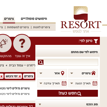
חיפושים פופולריים
צימרים
צימרים לזוגות
צימרים למשפחות
צימ
סינון לפי:
חיפוש לפי שם מתחם
איך זה עובד
מהתקשו
חיפוש
ריזורט – עמוד הבית
צימ
לפי
שם
צימרים
אזור
צימרים
ימי גיבוש
מתחם
תאריך הגעה
תאריך עזיבה
צימרים גדולים לימי גיבו
חפש כעת!
צימרים גדולים לימי גיבוש
סוג הנכס