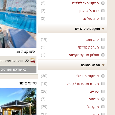
מתקני חצר לילדים
(
5
)
כדורגל שולחן
(
2
)
טרמפולינה
(
2
)
מתקנים פופולריים
פינג פונג
(
19
)
מערכת קריוקי
(
1
)
איש קשר:
נוגה
שולחן סנוקר מקצועי
(
1
)
22 חוות דעת אמיתיות
מה יש במטבח
לא עודכנו תאריכים פ
קומקום חשמלי
(
30
)
טרופי צימר
מכונת אספרסו / קפה
(
10
)
כיריים
(
26
)
טוסטר
(
7
)
מיקרוגל
(
29
)
מקרר
(
27
)