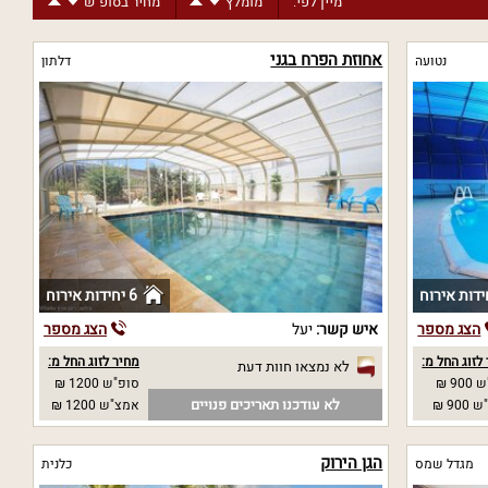
מיין לפי:
מומלץ
מחיר בסופ"ש
אחוזת הפרח בגני
נטועה
דלתון
6 יחידות אירוח
הצג מספר
איש קשר:
יעל
הצג מספר
לזוג החל מ:
מחיר לזוג החל מ:
לא נמצאו חוות דעת
90 ₪
סופ"ש 1200 ₪
לא עודכנו תאריכים פנויים
90 ₪
אמצ"ש 1200 ₪
הגן הירוק
מגדל שמס
כלנית