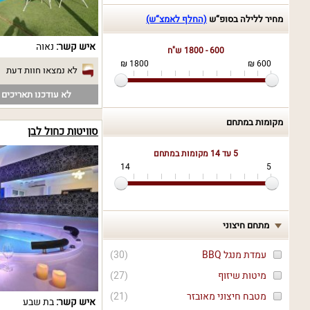
מחיר ללילה בסופ“ש
(החלף לאמצ“ש)
איש קשר:
נאוה
600 - 1800 ש"ח
1800 ₪
600 ₪
לא נמצאו חוות דעת
לא עודכנו תאריכים פ
מקומות במתחם
סוויטות כחול לבן
5 עד 14
מקומות במתחם
14
5
מתחם חיצוני
עמדת מנגל BBQ
(
30
)
מיטות שיזוף
(
27
)
מטבח חיצוני מאובזר
(
21
)
איש קשר:
בת שבע