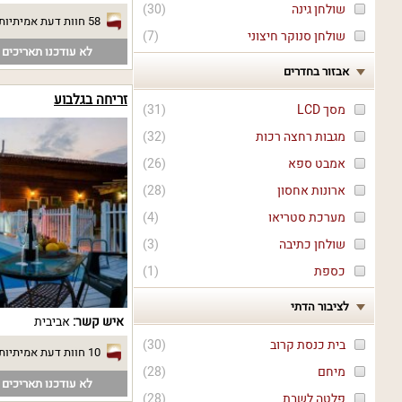
שולחן גינה
(
30
)
58 חוות דעת אמיתיות
שולחן סנוקר חיצוני
(
7
)
לא עודכנו תאריכים פ
אבזור בחדרים
זריחה בגלבוע
מסך LCD
(
31
)
מגבות רחצה רכות
(
32
)
אמבט ספא
(
26
)
ארונות אחסון
(
28
)
מערכת סטריאו
(
4
)
שולחן כתיבה
(
3
)
כספת
(
1
)
לציבור הדתי
איש קשר:
אביבית
בית כנסת קרוב
(
30
)
10 חוות דעת אמיתיות
מיחם
(
28
)
לא עודכנו תאריכים פ
פלטה לשבת
(
28
)