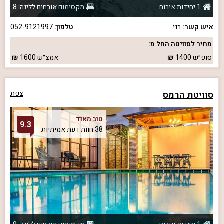
1 יחידות אירוח
מקסימום אורחים ללינה: 8
איש קשר:
בני
טלפון:
052-9121997
מחיר לסוויטה החל מ:
סופ״ש
1400
אמצ״ש
1600
סוויטת הרמס
צפת
טוב מאוד
9.3
38 חוות דעת אמיתיות