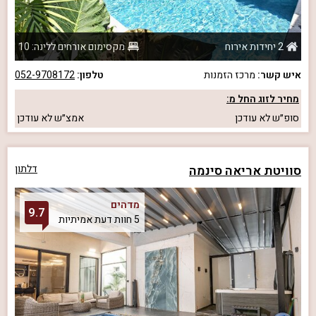
2 יחידות אירוח
מקסימום אורחים ללינה: 10
איש קשר:
מרכז הזמנות
טלפון:
052-9708172
מחיר לזוג החל מ:
סופ״ש
לא עודכן
אמצ״ש
לא עודכן
סוויטת אריאה סינמה
דלתון
מדהים
9.7
5 חוות דעת אמיתיות