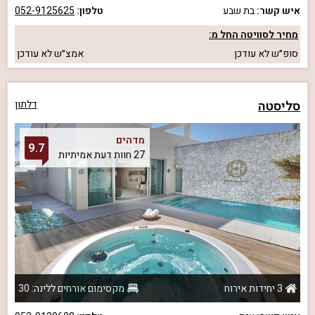
איש קשר:
בת שבע
טלפון:
052-9125625
מחיר לסוויטה החל מ:
סופ״ש
לא עודכן
אמצ״ש
לא עודכן
סליסטה
דלתון
מדהים
9.7
27 חוות דעת אמיתיות
3 יחידות אירוח
מקסימום אורחים ללינה: 30