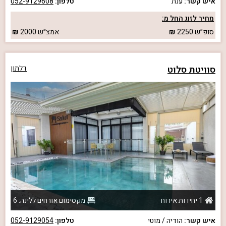
איש קשר:
ענת
טלפון:
052-9129608
מחיר לזוג החל מ:
סופ״ש
2250
אמצ״ש
2000
סוויטת סלוט
דלתון
1 יחידות אירוח
מקסימום אורחים ללינה: 6
איש קשר:
הודיה / מוטי
טלפון:
052-9129054