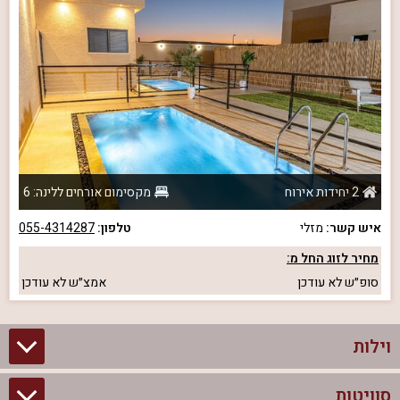
2 יחידות אירוח
מקסימום אורחים ללינה: 6
איש קשר:
מזלי
טלפון:
055-4314287
מחיר לזוג החל מ:
סופ״ש
לא עודכן
אמצ״ש
לא עודכן
וילות
סוויטות