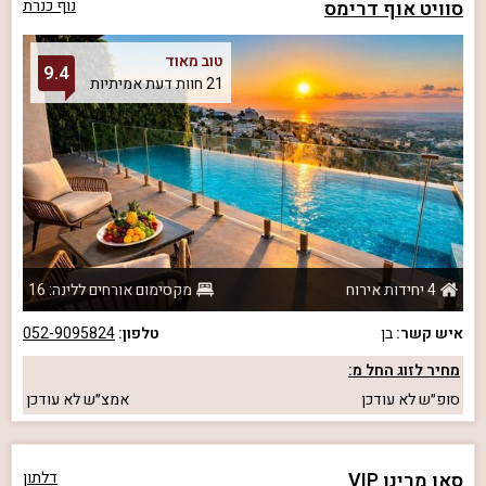
סוויט אוף דרימס
נוף כנרת
טוב מאוד
9.4
21 חוות דעת אמיתיות
4 יחידות אירוח
מקסימום אורחים ללינה: 16
איש קשר:
בן
טלפון:
052-9095824
מחיר לזוג החל מ:
סופ״ש
לא עודכן
אמצ״ש
לא עודכן
סאן מרינו VIP
דלתון