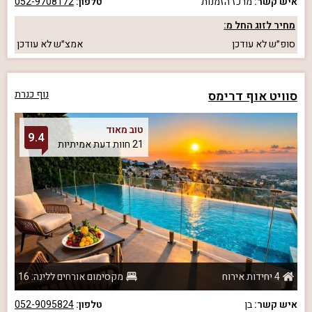
איש קשר:
מרכז הזמנות
טלפון:
052-9708172
מחיר לזוג החל מ:
סופ״ש
לא עודכן
אמצ״ש
לא עודכן
סוויט אוף דרימס
נוף כנרת
טוב מאוד
9.4
21 חוות דעת אמיתיות
4 יחידות אירוח
מקסימום אורחים ללינה: 16
איש קשר:
בן
טלפון:
052-9095824