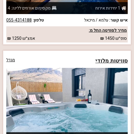
1 יחידות אירוח
מקסימום אורחים ללינה: 4
איש קשר:
עלמא / מיכאל
טלפון:
055-4314188
מחיר לסוויטה החל מ:
סופ״ש
1450
אמצ״ש
1250
סוויטות מלודי
מגדל