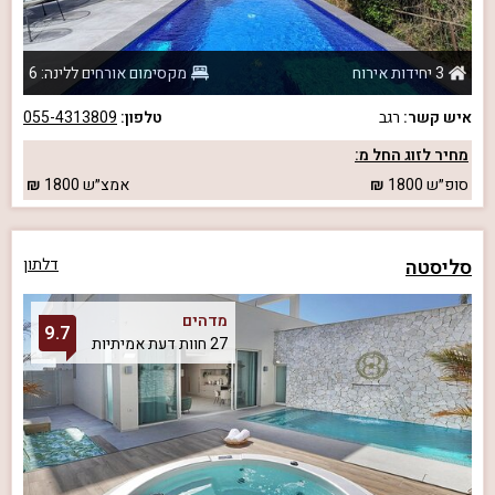
3 יחידות אירוח
מקסימום אורחים ללינה: 6
איש קשר:
רגב
טלפון:
055-4313809
מחיר לזוג החל מ:
סופ״ש
1800
אמצ״ש
1800
סליסטה
דלתון
מדהים
9.7
27 חוות דעת אמיתיות