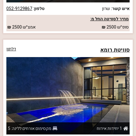
איש קשר:
שרון
טלפון:
052-9129867
מחיר לסוויטה החל מ:
סופ״ש
2500
אמצ״ש
2500
סוויטת רומא
דלתון
1 יחידות אירוח
מקסימום אורחים ללינה: 5