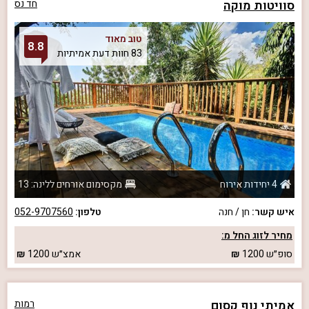
סוויטות מוקה
חד נס
טוב מאוד
8.8
83 חוות דעת אמיתיות
4 יחידות אירוח
מקסימום אורחים ללינה: 13
איש קשר:
חן / חנה
טלפון:
052-9707560
מחיר לזוג החל מ:
סופ״ש
1200
אמצ״ש
1200
אמיתי נוף קסום
רמות