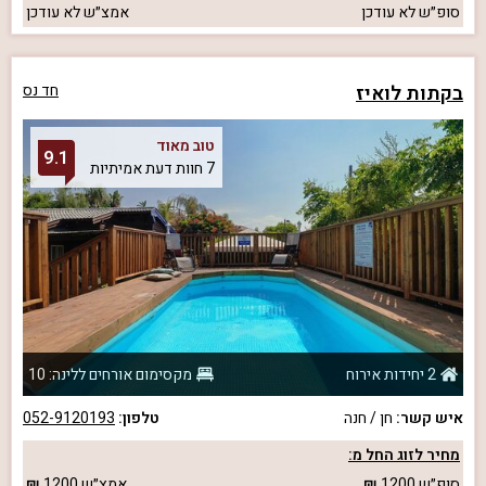
סופ״ש
לא עודכן
אמצ״ש
לא עודכן
בקתות לואיז
חד נס
טוב מאוד
9.1
7 חוות דעת אמיתיות
2 יחידות אירוח
מקסימום אורחים ללינה: 10
איש קשר:
חן / חנה
טלפון:
052-9120193
מחיר לזוג החל מ:
סופ״ש
1200
אמצ״ש
1200