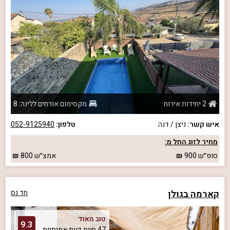
2 יחידות אירוח
מקסימום אורחים ללינה: 8
איש קשר:
ניצן / דנה
טלפון:
052-9125940
מחיר לזוג החל מ:
סופ״ש
900
אמצ״ש
800
קארמה בגולן
חד נס
טוב מאוד
9.3
47 חוות דעת אמיתיות