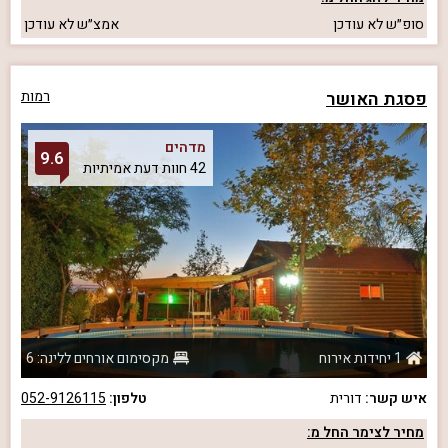
סופ״ש
לא עודכן
אמצ״ש
לא עודכן
פסגת האושר
רמות
מדהים
9.6
42 חוות דעת אמיתיות
1 יחידות אירוח
מקסימום אורחים ללינה: 6
איש קשר:
דורית
טלפון:
052-9126115
מחיר לצימר החל מ: