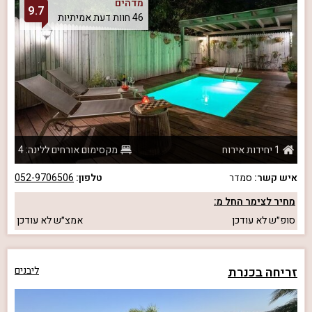
מדהים
9.7
46 חוות דעת אמיתיות
1 יחידות אירוח
מקסימום אורחים ללינה: 4
איש קשר:
סמדר
טלפון:
052-9706506
מחיר לצימר החל מ:
סופ״ש
לא עודכן
אמצ״ש
לא עודכן
זריחה בכנרת
ליבנים