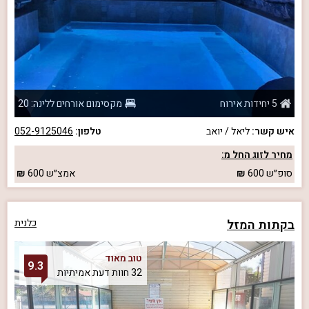
5 יחידות אירוח
מקסימום אורחים ללינה: 20
איש קשר:
ליאל / יואב
טלפון:
052-9125046
מחיר לזוג החל מ:
סופ״ש
600
אמצ״ש
600
בקתות המזל
כלנית
טוב מאוד
9.3
32 חוות דעת אמיתיות