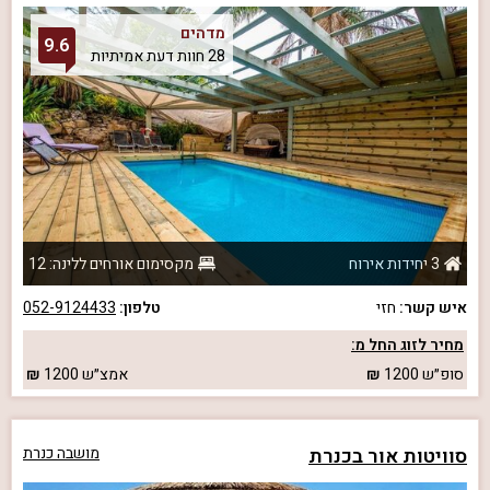
מדהים
9.6
28 חוות דעת אמיתיות
3 יחידות אירוח
מקסימום אורחים ללינה: 12
איש קשר:
חזי
טלפון:
052-9124433
מחיר לזוג החל מ:
סופ״ש
1200
אמצ״ש
1200
סוויטות אור בכנרת
מושבה כנרת