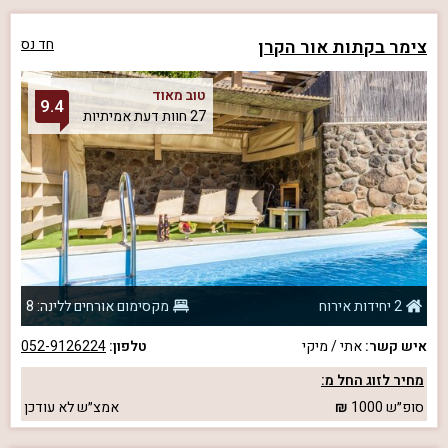
צימר בקתות אור הקרן
חד נס
טוב מאוד
9.4
27 חוות דעת אמיתיות
2 יחידות אירוח
מקסימום אורחים ללינה: 8
איש קשר:
אתי / מיקי
טלפון:
052-9126224
מחיר לזוג החל מ:
סופ״ש
1000
אמצ״ש
לא עודכן