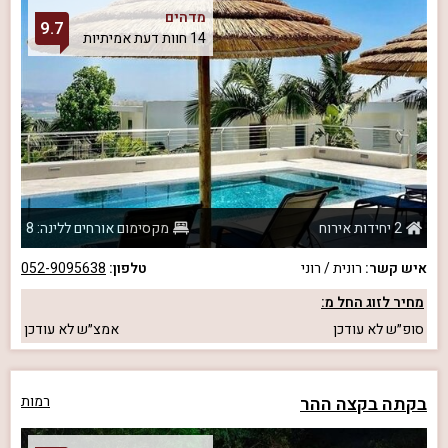
מדהים
9.7
14 חוות דעת אמיתיות
2 יחידות אירוח
מקסימום אורחים ללינה: 8
איש קשר:
רונית / רוני
טלפון:
052-9095638
מחיר לזוג החל מ:
סופ״ש
לא עודכן
אמצ״ש
לא עודכן
בקתה בקצה ההר
רמות