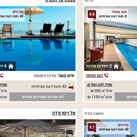
מצפה על הכנרת
חד נס
טוב מאוד
מדהים
8.8
8 חוות דעת אמיתיות
43 חוות דעת אמיתיות
3 יחידות אירוח
4 יחידות אירוח
הצג מספר
איש קשר:
מרכז הזמנות
מחיר לזוג החל מ:
מחיר 
43 חוות דעת אמיתיות
סופ"ש 900 ₪
סופ"ש
נויים
לא עודכנו תאריכים פנויים
אמצ"ש 1100 ₪
אמצ"
אל ויסו ורדה
מושבה כנרת
מדהים
9.7
40 חוות דעת אמיתיות