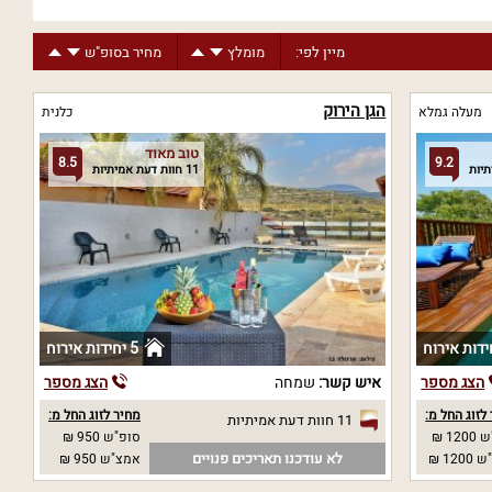
מיין לפי:
מומלץ
מחיר בסופ"ש
הגן הירוק
מעלה גמלא
כלנית
טוב מאוד
8.5
9.2
11 חוות דעת אמיתיות
5 יחידות אירוח
הצג מספר
איש קשר:
שמחה
הצג מספר
לזוג החל מ:
מחיר לזוג החל מ:
11 חוות דעת אמיתיות
12 ₪
סופ"ש 950 ₪
לא עודכנו תאריכים פנויים
12 ₪
אמצ"ש 950 ₪