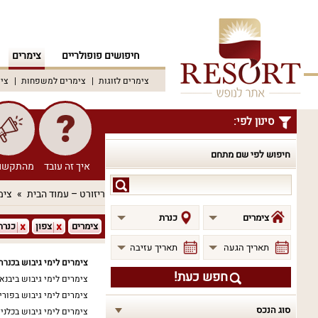
חיפושים פופולריים
צימרים
צימרים לזוגות
צימרים למשפחות
צימ
סינון לפי:
חיפוש לפי שם מתחם
איך זה עובד
מהתקשו
חיפוש
ריזורט – עמוד הבית
צימ
לפי
שם
צימרים
כנרת
צימרים
צפון
כנרת
מתחם
תאריך הגעה
תאריך עזיבה
צימרים לימי גיבוש בכנרת
חפש כעת!
צימרים לימי גיבוש ביבנא
צימרים לימי גיבוש בפוריה
סוג הנכס
צימרים לימי גיבוש בכלני