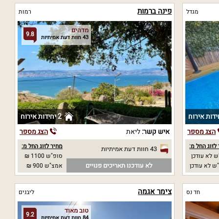
פינה ברמות
מגדל
רמות
מדהים
9.8
43 חוות דעת אמיתיות
2 יחידות אירוח
הצג מספר
איש קשר:
ליאת
הצג מספר
לזוג החל מ:
מחיר לזוג החל מ:
43 חוות דעת אמיתיות
 לא עודכן
סופ"ש 1100 ₪
לא עודכנו תאריכים פנויים
ש לא עודכן
אמצ"ש 900 ₪
צימר אגמה
חד נס
ליבנים
טוב מאוד
9.2
84 חוות דעת אמיתיות