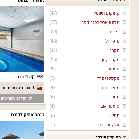
אחוזת ריצמונד
קומקום חשמלי
(
47
)
מכונת אספרסו / קפה
(
27
)
כיריים
(
39
)
מיקרוגל
(
48
)
מקרר
(
31
)
מקרר קטן
(
25
)
טוסטר
(
9
)
איש קשר:
מרכז
מקפיא נפרד
(
5
)
מיניבר מים
(
4
)
8 חוות דעת אמיתיות
תנור
(
6
)
לא עודכנו תאריכים פ
טוסטר אובן
(
4
)
צימר אופק לכנרת
תמי 4
(
6
)
אלקטרה בר
(
1
)
סוג קמין מועדף