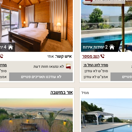
2 יחידות אירוח
4 יחידות אירוח
הצג מספר
איש קשר:
אתי
מחיר לזוג החל מ:
מחיר 
לא נמצאו חוות דעת
סופ"ש לא עודכן
סופ"ש
נויים
לא עודכנו תאריכים פנויים
אמצ"ש לא עודכן
אמצ"
אור במושבה
מגדל