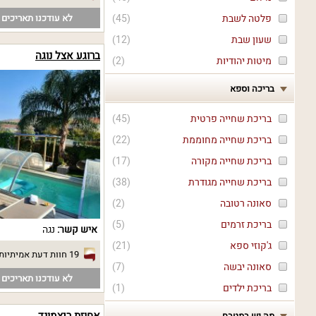
לא עודכנו תאריכים פ
פלטה לשבת
(
45
)
שעון שבת
(
12
)
ברוגע אצל נוגה
מיטות יהודיות
(
2
)
בריכה וספא
בריכת שחייה פרטית
(
45
)
בריכת שחייה מחוממת
(
22
)
בריכת שחייה מקורה
(
17
)
בריכת שחייה מגודרת
(
38
)
סאונה רטובה
(
2
)
בריכת זרמים
(
5
)
איש קשר:
נגה
ג'קוזי ספא
(
21
)
19 חוות דעת אמיתיות
סאונה יבשה
(
7
)
לא עודכנו תאריכים פ
בריכת ילדים
(
1
)
מה יש במטבח