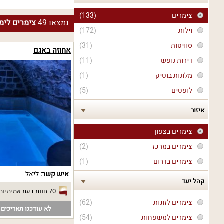
צימרים
(133)
נמצאו
49
צימרים לימי
וילות
(172)
סוויטות
(31)
אחוזה באגם
דירות נופש
(11)
מלונות בוטיק
(1)
לופטים
(5)
איזור
צימרים בצפון
צימרים במרכז
(2)
צימרים בדרום
(1)
איש קשר:
ליאל
קהל יעד
70 חוות דעת אמיתיות
צימרים לזוגות
(62)
לא עודכנו תאריכים פ
צימרים למשפחות
(54)