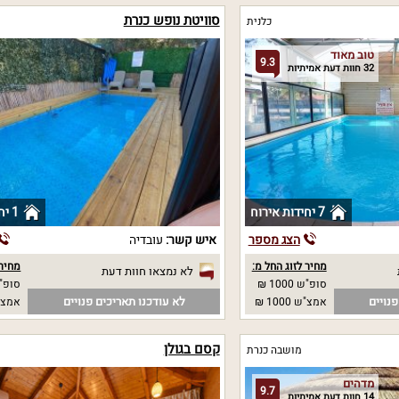
סוויטת נופש כנרת
כלנית
טוב מאוד
9.3
32 חוות דעת אמיתיות
7 יחידות אירוח
1 יחידות אירוח
הצג מספר
איש קשר:
עובדיה
מחיר לזוג החל מ:
מחיר 
לא נמצאו חוות דעת
סופ"ש 1000 ₪
סופ"ש
נויים
לא עודכנו תאריכים פנויים
אמצ"ש 1000 ₪
אמצ"
קסם בגולן
מושבה כנרת
מדהים
9.7
14 חוות דעת אמיתיות