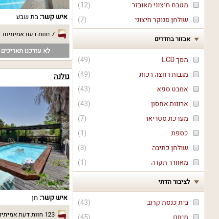
מטבח חיצוני מאובזר
(
12
)
איש קשר:
בת שבע
שולחן סנוקר חיצוני
(
7
)
7 חוות דעת אמיתיות
אבזור בחדרים
לא עודכנו תאריכים פ
מסך LCD
(
49
)
מגבות רחצה רכות
(
49
)
גולנה
אמבט ספא
(
43
)
ארונות אחסון
(
43
)
מערכת סטריאו
(
7
)
כספת
(
1
)
שולחן כתיבה
(
3
)
מאוורר תקרה
(
1
)
לציבור הדתי
איש קשר:
חן
בית כנסת קרוב
(
43
)
123 חוות דעת אמיתיות
מיחם
(
45
)