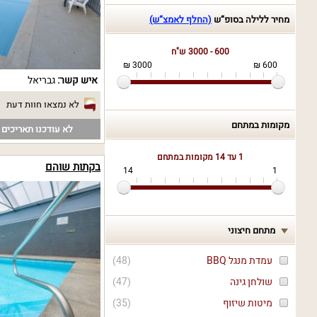
מחיר ללילה בסופ“ש
(החלף לאמצ“ש)
600 - 3000 ש"ח
3000 ₪
600 ₪
איש קשר:
גבריאל
לא נמצאו חוות דעת
מקומות במתחם
לא עודכנו תאריכים פ
1 עד 14
מקומות במתחם
בקתות שוהם
14
1
מתחם חיצוני
עמדת מנגל BBQ
(
48
)
שולחן גינה
(
47
)
מיטות שיזוף
(
35
)