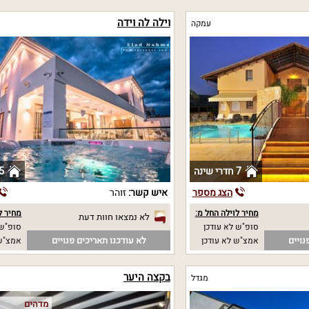
וילה לה וידה
עמקה
7 חדרי שינה
5 חדרי שי
הצג מספר
איש קשר:
זוהר
מחיר לוילה החל מ:
מחיר ל
לא נמצאו חוות דעת
סופ"ש לא עודכן
סופ"ש 
נויים
לא עודכנו תאריכים פנויים
אמצ"ש לא עודכן
אמצ"ש 
בקצה היער
מגדל
מדהים