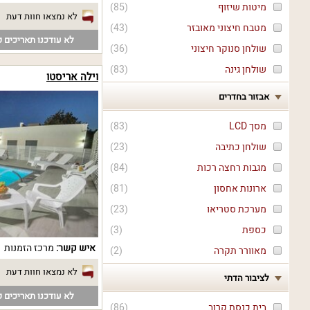
מיטות שיזוף
(
85
)
לא נמצאו חוות דעת
מטבח חיצוני מאובזר
(
43
)
לא עודכנו תאריכים פ
שולחן סנוקר חיצוני
(
36
)
שולחן גינה
(
83
)
וילה אריסטו
אבזור בחדרים
מסך LCD
(
83
)
שולחן כתיבה
(
23
)
מגבות רחצה רכות
(
84
)
ארונות אחסון
(
81
)
מערכת סטריאו
(
23
)
כספת
(
3
)
איש קשר:
מרכז הזמנות
מאוורר תקרה
(
2
)
לא נמצאו חוות דעת
לציבור הדתי
לא עודכנו תאריכים פ
בית כנסת קרוב
(
86
)