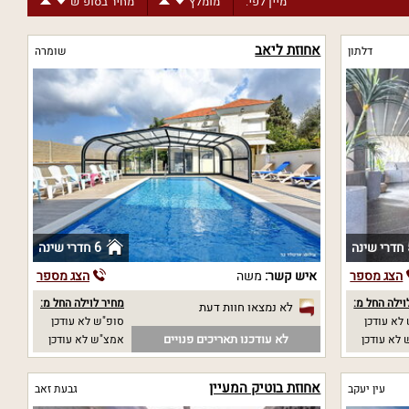
מיין לפי:
מומלץ
מחיר בסופ"ש
אחוזת ליאב
דלתון
שומרה
נה
6 חדרי שינה
הצג מספר
איש קשר:
משה
הצג מספר
וילה החל מ:
מחיר לוילה החל מ:
לא נמצאו חוות דעת
לא עודכן
סופ"ש לא עודכן
לא עודכנו תאריכים פנויים
לא עודכן
אמצ"ש לא עודכן
אחוזת בוטיק המעיין
עין יעקב
גבעת זאב