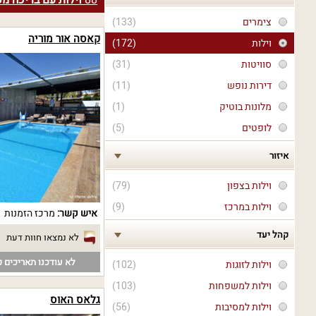
88
וילות עם בריכה מ
צימרים
(133)
קאסה אור מוריה
וילות
(172)
סוויטות
(31)
דירות נופש
(11)
מלונות בוטיק
(1)
לופטים
(5)
איזור
וילות בצפון
(79)
וילות במרכז
(9)
איש קשר:
מרכז הזמנות
קהל יעד
לא נמצאו חוות דעת
לא עודכנו תאריכים פ
וילות לזוגות
(102)
וילות למשפחות
(103)
גלאס האוס
וילות למסיבות
(56)