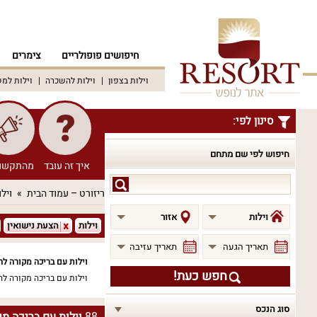
חיפושים פופולריים
צימרים
וילות בצפון
וילות להשכרה
וילות למ
סינון לפי:
חיפוש לפי שם מתחם
איך זה עובד
מהתקשו
חיפוש
ריזורט – עמוד הבית
וילו
לפי
שם
וילות
אזור
וילות
הצעת נישואין
מתחם
תאריך הגעה
תאריך עזיבה
וילות עם בריכה מקורה לה
חפש כעת!
וילות עם בריכה מקורה לה
סוג הנכס