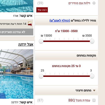
וילות עם מחירים
(59)
הצג עוד
איש קשר:
ארז
מחיר ללילה בסופ“ש
(החלף לאמצ“ש)
14 חוות דעת אמיתיות
3500 - 15000 ש"ח
לא עודכנו תאריכים פ
15000 ₪
3500 ₪
אצל ירדנה
מקומות במתחם
3 עד 25
מקומות במתחם
25
3
מתחם חיצוני
עמדת מנגל BBQ
(
87
)
איש קשר:
ירדנה