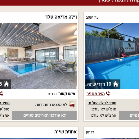
קורה להצעת נישואין
וילה אריאה גולד
עין יעקב
10 חדרי שינה
5 חדרי שי
הצג מספר
איש קשר:
דגנית
מחיר לוילה החל מ:
מחיר ל
לא נמצאו חוות דעת
סופ"ש לא עודכן
סופ"ש 
נויים
לא עודכנו תאריכים פנויים
אמצ"ש לא עודכן
אמצ"ש 
אחוזת שייה
דלתון