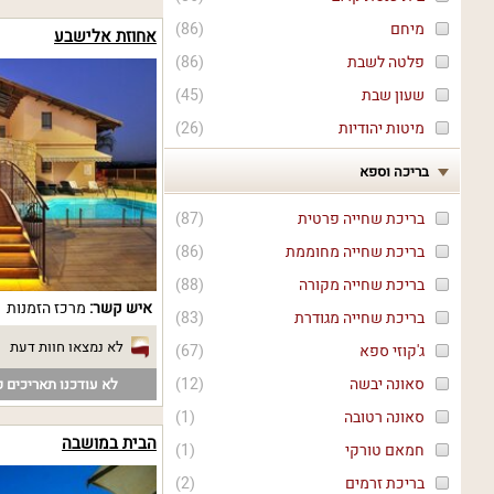
מיחם
(
86
)
אחוזת אלישבע
פלטה לשבת
(
86
)
שעון שבת
(
45
)
מיטות יהודיות
(
26
)
בריכה וספא
בריכת שחייה פרטית
(
87
)
בריכת שחייה מחוממת
(
86
)
בריכת שחייה מקורה
(
88
)
איש קשר:
מרכז הזמנות
בריכת שחייה מגודרת
(
83
)
לא נמצאו חוות דעת
ג'קוזי ספא
(
67
)
סאונה יבשה
(
12
)
לא עודכנו תאריכים פ
סאונה רטובה
(
1
)
הבית במושבה
חמאם טורקי
(
1
)
בריכת זרמים
(
2
)