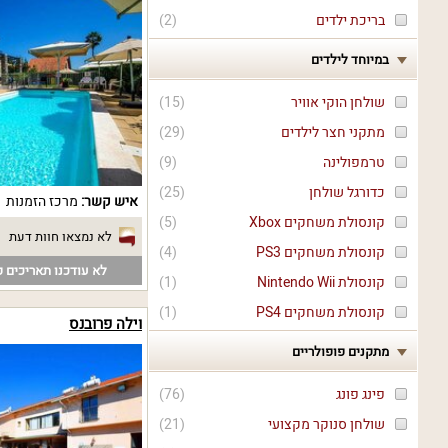
בריכת ילדים
(
2
)
במיוחד לילדים
שולחן הוקי אוויר
(
15
)
מתקני חצר לילדים
(
29
)
טרמפולינה
(
9
)
כדורגל שולחן
(
25
)
איש קשר:
מרכז הזמנות
קונסולת משחקים Xbox
(
5
)
לא נמצאו חוות דעת
קונסולת משחקים PS3
(
4
)
לא עודכנו תאריכים פ
קונסולת Nintendo Wii
(
1
)
קונסולת משחקים PS4
(
1
)
וילה פרובנס
מתקנים פופולריים
פינג פונג
(
76
)
שולחן סנוקר מקצועי
(
21
)