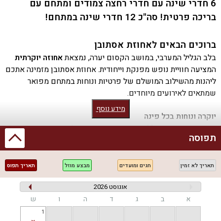
6 חדרי שינה עם חדרי רחצה צמודים ומתחם עם
בריכה פרטית! סה"כ 12 חדרי שינה במתחם!
ברוכים הבאים לאחוזת אסתובן
בלב הגליל המערבי, במושב הקסום יערה, נמצאת
אחוזה יוקרתית
המציעה חוויית נופש מפנקת וייחודית. אחוזת אסתובן מזמינה אתכם
ליהנות מהשילוב המושלם של פרטיות ונוחות במתחם מפואר
שמתאים לאירועים מיוחדים.
מידע נוסף
יוקרה ונוחות בכל פינה
האחוזה מתהדרת ב-12 חדרי שינה מרווחים, כל אחד מעוצב
תפוסה
בקפידה כדי להבטיח נוחות מקסימלית. האורחים ימצאו כאן מטבח
מאובזר הכולל תנור, מיקרוגל ותמי 4, לצד פינת ישיבה ואוכל
מושלמות לארוחות משותפות. לכל חדר רחצה מצורפות מגבות רכות
תאריך לא זמין
חגים ומועדים
מבצע מוזל
תאריך תפוס
ושמפו ומרכך להשלמת חוויית הפינוק.
אוגוסט 2026
פינוקי בריכה וספא
א
ב
ג
ד
ה
ו
ש
האורחים יכולים ליהנות מבריכת שחייה מגודרת, מחוממת ומקורה
1