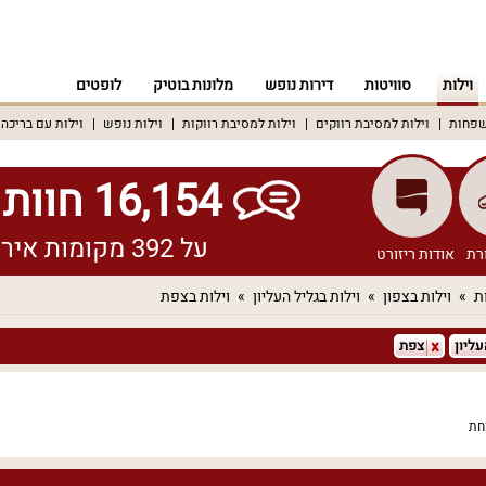
וילות
סוויטות
דירות נופש
מלונות בוטיק
לופטים
שפחות
וילות למסיבת רווקים
וילות למסיבת רווקות
וילות נופש
וילות עם בריכה
16,154 חוות דעת אמיתיות!
על 392 מקומות אירוח שונים ברחבי הארץ
רת
אודות ריזורט
ת
וילות בצפון
וילות בגליל העליון
וילות בצפת
עליון
צפת
חת