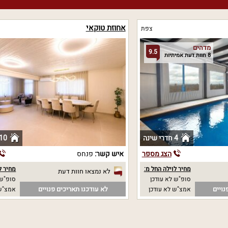
אחוזת טוקאי
צפת
מדהים
9.5
8 חוות דעת אמיתיות
4 חדרי שינה
10 חדרי שינ
הצג מספר
איש קשר:
פנחס
מחיר לוילה החל מ:
מחיר ל
לא נמצאו חוות דעת
סופ"ש לא עודכן
סופ"ש 
נויים
לא עודכנו תאריכים פנויים
אמצ"ש לא עודכן
אמצ"ש 