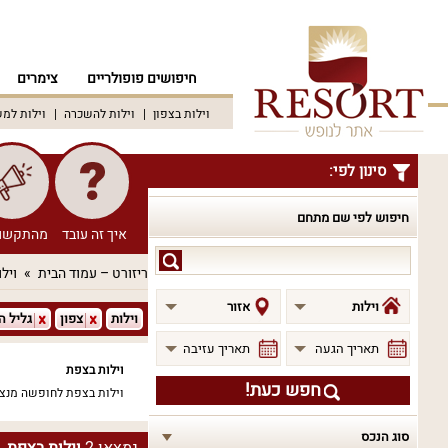
חיפושים פופולריים
צימרים
וילות בצפון
וילות להשכרה
וילות למ
סינון לפי:
חיפוש לפי שם מתחם
איך זה עובד
מהתקשו
חיפוש
ריזורט – עמוד הבית
וילו
לפי
שם
וילות
אזור
וילות
צפון
גליל ה
מתחם
תאריך הגעה
תאריך עזיבה
וילות בצפת
חפש כעת!
וילות בצפת לחופשה מנצ
סוג הנכס