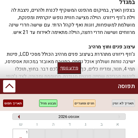
במגדל
בצפון הארץ, במיקום מהפנט המשקיף לכנרת ולהרים, ניצבת לה
וילת ג'וזף ריזורט. הוילה מציעה חווית נופש יוקרתית ומפנקת,
מושלמת למשפחות, זוגות ואף לקהל הדתי. עם שישה חדרי שינה
מרווחים ושישה חדרי רחצה, הוילה מתאימה לאירוח עד 21 איש.
עיצוב פנים וחוץ מרהיב
ג'וזף ריזורט מתהדרת בעיצוב פנים מרהיב הכולל מסכי LCD, פינות
ישיבה נוחות ושולחן אוכל נפתח. המטבח מאובזר במכונת אספרסו,
מידע נוסף
תמי 4, תנור, ומדיח כלים, כך שלא יחסר לכם דבר. בחוץ, תוכלו
ליהנות מבריכת שחייה פרטית מגודרת, מחוממת ומקורה, לצד ג'קוזי
ספא מפנק.
תפוסה
מתחם חיצוני מהנה
תאריך לא זמין
חגים ומועדים
מבצע מוזל
תאריך תפוס
המתחם החיצוני של ג'וזף ריזורט מציע מגוון פעילויות ואטרקציות:
פינג פונג, כדורגל שולחן, שולחן הוקי אוויר ומיטות שיזוף. בנוסף,
אוגוסט 2026
תמצאו מטבח חיצוני מאובזר ועמדת מנגל BBQ מושלמת לאירועים
א
ב
ג
ד
ה
ו
ש
(לא כולל מסיבות רועשות).
1